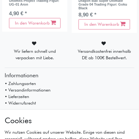
Unlimits Project Trading Figur:
Dragon Ball Super Ultimate
UG-01 Aron
Grade 04 Trading Figur: Goku
Black
4,90 € *
8,90 € *
In den Warenkorb
In den Warenkorb
Wir liefern schnell und
Versandkostenfrei innerhalb
verpacken mit Liebe.
DE ab 100€ Bestellwert.
Informationen
• Zahlungsarten
• Versandinformationen
• Lieferzeiten
• Widerrufsrecht
Mein Konto
Cookies
• Registrierung
• Anmeldung
Wir nutzen Cookies auf unserer Website. Einige von diesen sind
• Warenkorb
essenziell, während andere uns helfen, diese Website und Ihre