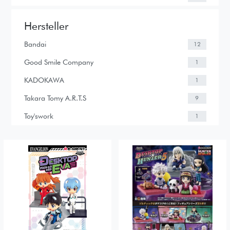
Hersteller
Bandai
12
Good Smile Company
1
KADOKAWA
1
Takara Tomy A.R.T.S
9
Toy'swork
1