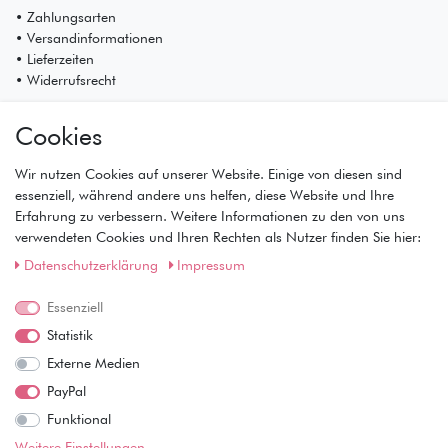
• Zahlungsarten
• Versandinformationen
• Lieferzeiten
• Widerrufsrecht
Mein Konto
Cookies
• Registrierung
• Anmeldung
Wir nutzen Cookies auf unserer Website. Einige von diesen sind
• Warenkorb
essenziell, während andere uns helfen, diese Website und Ihre
• Kasse
Erfahrung zu verbessern. Weitere Informationen zu den von uns
• Wunschliste
verwendeten Cookies und Ihren Rechten als Nutzer finden Sie hier:
Service
Daten­schutz­erklärung
Impressum
• Kontakt
• Datenschutz
Essenziell
• AGB
Statistik
• Impressum
Externe Medien
Wie läuft der Versand ab?
PayPal
Funktional
Kann ich meine Bestellung abholen?
Weitere Einstellungen