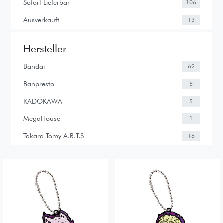
Sofort Lieferbar
106
Ausverkauft
13
Hersteller
Bandai
62
Banpresto
5
KADOKAWA
5
MegaHouse
1
Takara Tomy A.R.T.S
16