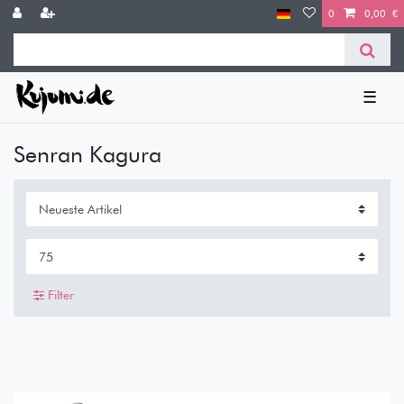
0
0,00 €
☰
Senran Kagura
Filter