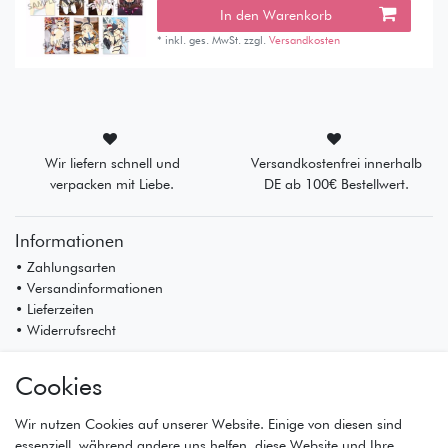
In den Warenkorb
*
inkl. ges. MwSt.
zzgl.
Versandkosten
Wir liefern schnell und
Versandkostenfrei innerhalb
verpacken mit Liebe.
DE ab 100€ Bestellwert.
Informationen
• Zahlungsarten
• Versandinformationen
• Lieferzeiten
• Widerrufsrecht
Mein Konto
Cookies
• Registrierung
• Anmeldung
Wir nutzen Cookies auf unserer Website. Einige von diesen sind
• Warenkorb
essenziell, während andere uns helfen, diese Website und Ihre