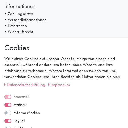
Informationen
• Zahlungsarten
• Versandinformationen
• Lieferzeiten
• Widerrufsrecht
Mein Konto
Cookies
• Registrierung
• Anmeldung
Wir nutzen Cookies auf unserer Website. Einige von diesen sind
• Warenkorb
essenziell, während andere uns helfen, diese Website und Ihre
• Kasse
Erfahrung zu verbessern. Weitere Informationen zu den von uns
• Wunschliste
verwendeten Cookies und Ihren Rechten als Nutzer finden Sie hier:
Service
Daten­schutz­erklärung
Impressum
• Kontakt
• Datenschutz
Essenziell
• AGB
Statistik
• Impressum
Externe Medien
Wie läuft der Versand ab?
PayPal