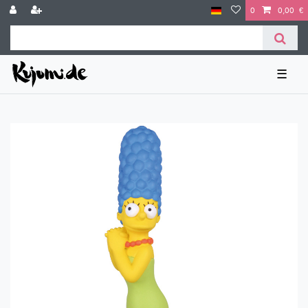
0
0,00 €
☰