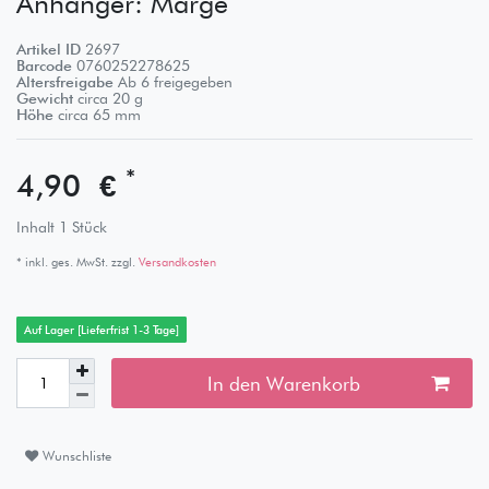
Anhänger: Marge
Artikel ID
2697
Barcode
0760252278625
Altersfreigabe
Ab 6 freigegeben
Gewicht
circa
20
g
Höhe
circa
65
mm
*
4,90 €
Inhalt
1
Stück
* inkl. ges. MwSt. zzgl.
Versandkosten
Auf Lager [Lieferfrist 1-3 Tage]
In den Warenkorb
Wunschliste