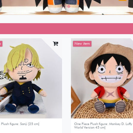
m
New item
Plush figure: Sanji [25 cm]
One Piece Plush figure: Monkey D. Luff
World Version 45 cm]