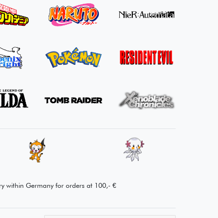
kam es
shopping
schnell und
here again.
heile an.
Thank you!
Alles super!
ery within Germany for orders at 100,- €