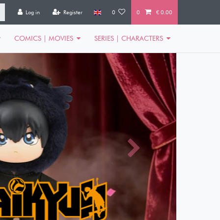
Log in
Register
0
0
€ 0.00
COMICS | MOVIES
SERIES | CHARACTERS
Next