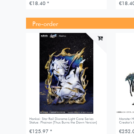
€18.40 *
€18.40
Pre-order
Honkai: Star Rail Diorama Light Cone Series
Monster H
Statue: Phainon [Thus Burns the Dawn Version]
Creator's
€125.97 *
€252.