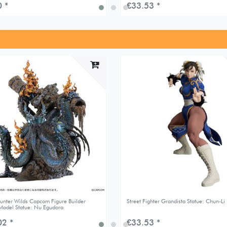
 *
€33.53 *
unter Wilds Capcom Figure Builder
Street Fighter Grandista Statue: Chun-Li
 Model Statue: Nu Egudora
02 *
€33.53 *