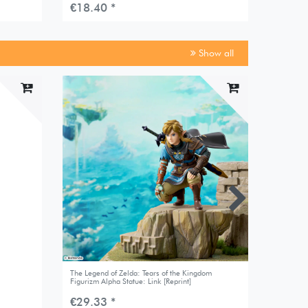
€18.40 *
€20.9
Show all
New it
The Legend of Zelda: Tears of the Kingdom
Goddess 
Figurizm Alpha Statue: Link [Reprint]
[Bunny Ki
€29.33 *
€83.9