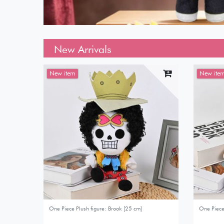
New Arrivals
New item
New ite
One Piece Plush figure: Brook [25 cm]
One Piece 