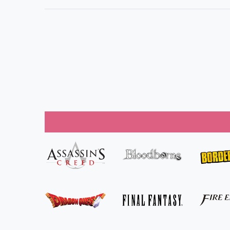
30.03.2025
Schöne
Figur, passt
alles