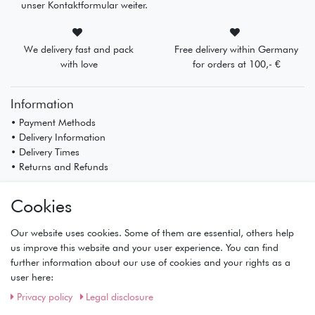
unser Kontaktformular weiter.
We delivery fast and pack
Free delivery within Germany
with love
for orders at 100,- €
Information
• Payment Methods
• Delivery Information
• Delivery Times
• Returns and Refunds
My Account
Cookies
• Registration
• Login
Our website uses cookies. Some of them are essential, others help
• Basket
us improve this website and your user experience. You can find
• Checkout
further information about our use of cookies and your rights as a
• Wishlist
user here:
Service
Privacy policy
Legal disclosure
• Contact