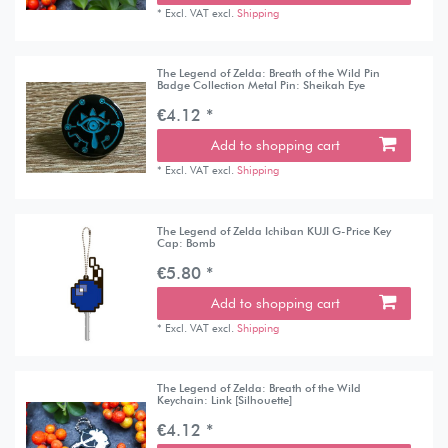
*
Excl. VAT
excl.
Shipping
The Legend of Zelda: Breath of the Wild Pin
Badge Collection Metal Pin: Sheikah Eye
€4.12 *
Add to shopping cart
*
Excl. VAT
excl.
Shipping
The Legend of Zelda Ichiban KUJI G-Price Key
Cap: Bomb
€5.80 *
Add to shopping cart
*
Excl. VAT
excl.
Shipping
The Legend of Zelda: Breath of the Wild
Keychain: Link [Silhouette]
€4.12 *