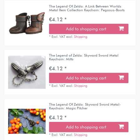
The Legend Of Zelda: A Link Between Worlds
Metal Item Collection Keychain: Pegasus-Boots
€4.12 *
Add to shopping cart
*
Excl. VAT
excl.
Shipping
The Legend of Zelda: Skyward Sword Metal
Keychain: Mitts
€4.12 *
Add to shopping cart
*
Excl. VAT
excl.
Shipping
The Legend Of Zelda: Skyward Sword Metal-
Keychain: Magic Pitcher
€4.12 *
Add to shopping cart
*
Excl. VAT
excl.
Shipping