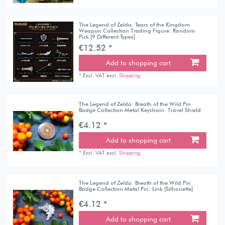
The Legend of Zelda: Tears of the Kingdom
Weapon Collection Trading Figure: Random
Pick [9 Different Types]
€12.52 *
Add to shopping cart
*
Excl. VAT
excl.
Shipping
The Legend of Zelda: Breath of the Wild Pin
Badge Collection Metal Keychain: Travel Shield
€4.12 *
Add to shopping cart
*
Excl. VAT
excl.
Shipping
The Legend of Zelda: Breath of the Wild Pin
Badge Collection Metal Pin: Link [Silhouette]
€4.12 *
Add to shopping cart