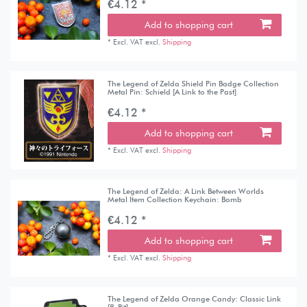
€4.12 *
Add to shopping cart
*
Excl. VAT
excl.
Shipping
The Legend of Zelda Shield Pin Badge Collection
Metal Pin: Schield [A Link to the Past]
€4.12 *
Add to shopping cart
*
Excl. VAT
excl.
Shipping
The Legend of Zelda: A Link Between Worlds
Metal Item Collection Keychain: Bomb
€4.12 *
Add to shopping cart
*
Excl. VAT
excl.
Shipping
The Legend of Zelda Orange Candy: Classic Link