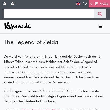
0
€ 0.00
☰
The Legend of Zelda
Du warst von Anfang an mit Toon Link auf der Suche nach den 8
Triforce Teilen, hast mit dem Helden der Zeit Zeldas Wiegenlied
gelernt oder bist erst seit neustem auf Kletter-Tour in Hyrule
unterwegs? Ganz egal, wann du Link und Prinzessin Zelda
kennengelernt hast: Wenn du auf der Suche nach hochwertigen
Zelda Figuren bist, hast du dein Ziel erreicht.
Zelda Figuren für Fans & Sammler – bei Kujumi bieten wir dir
eine große Auswahl hochwertiger Figuren und amiibos rund um
dein liebstes Nintendo Franchise.
In unserem
Game Merchandise Shop
findest du immer aktuelle