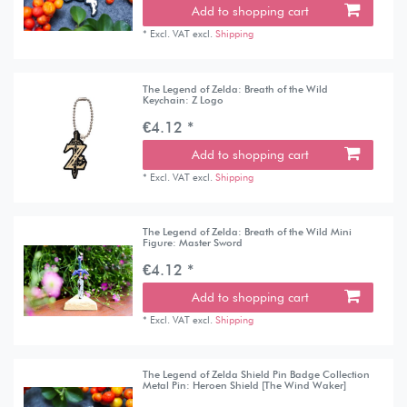
Add to shopping cart
*
Excl. VAT
excl.
Shipping
The Legend of Zelda: Breath of the Wild
Keychain: Z Logo
€4.12 *
Add to shopping cart
*
Excl. VAT
excl.
Shipping
The Legend of Zelda: Breath of the Wild Mini
Figure: Master Sword
€4.12 *
Add to shopping cart
*
Excl. VAT
excl.
Shipping
The Legend of Zelda Shield Pin Badge Collection
Metal Pin: Heroen Shield [The Wind Waker]