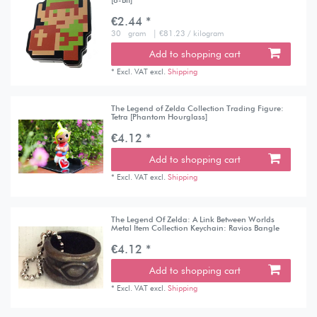
[8-Bit]
€2.44 *
30
gram
| €81.23 / kilogram
Add to shopping cart
*
Excl. VAT
excl.
Shipping
The Legend of Zelda Collection Trading Figure:
Tetra [Phantom Hourglass]
€4.12 *
Add to shopping cart
*
Excl. VAT
excl.
Shipping
The Legend Of Zelda: A Link Between Worlds
Metal Item Collection Keychain: Ravios Bangle
€4.12 *
Add to shopping cart
*
Excl. VAT
excl.
Shipping