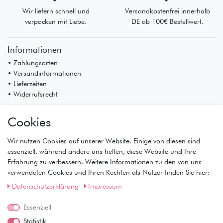
Wir liefern schnell und
Versandkostenfrei innerhalb
verpacken mit Liebe.
DE ab 100€ Bestellwert.
Informationen
• Zahlungsarten
• Versandinformationen
• Lieferzeiten
• Widerrufsrecht
Mein Konto
Cookies
• Registrierung
• Anmeldung
Wir nutzen Cookies auf unserer Website. Einige von diesen sind
• Warenkorb
essenziell, während andere uns helfen, diese Website und Ihre
• Kasse
Erfahrung zu verbessern. Weitere Informationen zu den von uns
• Wunschliste
verwendeten Cookies und Ihren Rechten als Nutzer finden Sie hier:
Service
Daten­schutz­erklärung
Impressum
• Kontakt
• Datenschutz
Essenziell
• AGB
Statistik