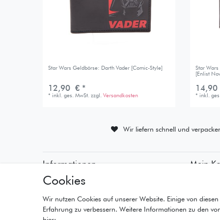
Star Wars Geldbörse: Darth Vader [Comic-Style]
Star Wars
[Enlist No
12,90 € *
14,90
*
inkl. ges. MwSt.
zzgl.
Versandkosten
*
inkl. ge
Wir liefern schnell und verpacke
Informationen
Mein K
Cookies
• Zahlungsarten
• Registr
• Versandinformationen
• Anmeld
• Lieferzeiten
• Warenk
Wir nutzen Cookies auf unserer Website. Einige von diesen 
• Widerrufsrecht
• Kasse
Erfahrung zu verbessern. Weitere Informationen zu den vo
• Wunschl
hier: