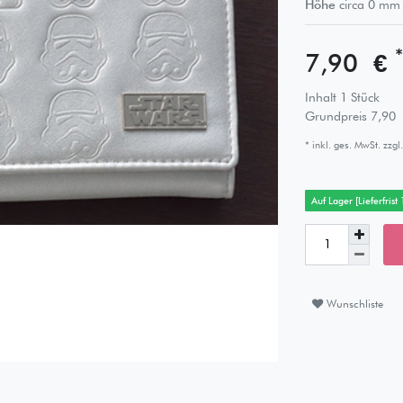
Höhe
circa
0
mm
*
7,90 €
Inhalt
1
Stück
Grundpreis
7,90 
* inkl. ges. MwSt. zzgl.
Auf Lager [Lieferfrist
Wunschliste