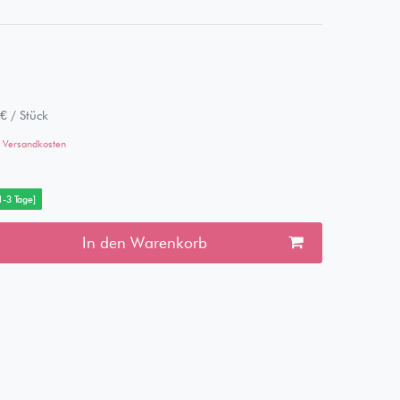
€ / Stück
Versandkosten
 1-3 Tage]
In den Warenkorb