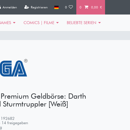
Anmelden
Registrieren
0
0
0,00 €
GAMES
COMICS | FILME
BELIEBTE SERIEN
 Premium Geldbörse: Darth
 Sturmtruppler [Weiß]
1192682
 14 freigegeben
g