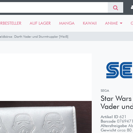
RBESTELLER
AUF LAGER
MANGA
KAWAII
ANIME
ldbörse: Darth Vader und Sturmtruppler [Weiß]
SEGA
Star Wars
Vader und
Artikel ID
621
Barcode
076947
Altersfreigabe
Ab
Gewicht
circa
80