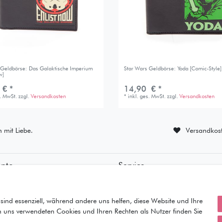
 Geldbörse: Das Galaktische Imperium
Star Wars Geldbörse: Yoda [Comic-Style]
w]
 € *
14,90 € *
s. MwSt.
zzgl.
Versandkosten
*
inkl. ges. MwSt.
zzgl.
Versandkosten
n mit Liebe.
Versandkost
onto
Service
ierung
• Kontakt
ung
• Datenschutz
orb
• AGB
sind essenziell, während andere uns helfen, diese Website und Ihre
• Impressum
n uns verwendeten Cookies und Ihren Rechten als Nutzer finden Sie
iste