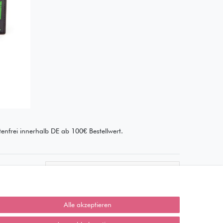
enfrei innerhalb DE ab 100€ Bestellwert.
Wie läuft der Versand ab?
Kann ich meine Bestellung
abholen?
Alle akzeptieren
Ist die Ware neuverpackt?