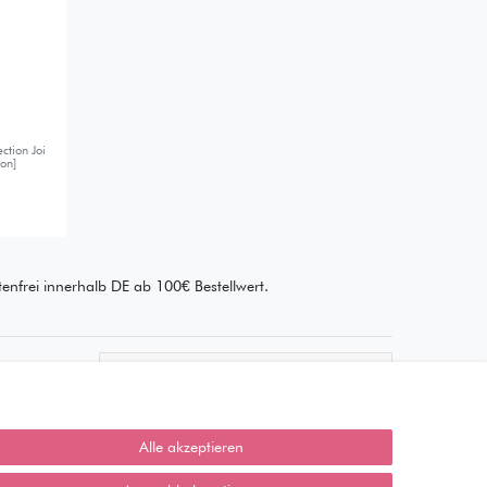
ction Joi
ion]
enfrei innerhalb DE ab 100€ Bestellwert.
Wie läuft der Versand ab?
Kann ich meine Bestellung
abholen?
Alle akzeptieren
Ist die Ware neuverpackt?