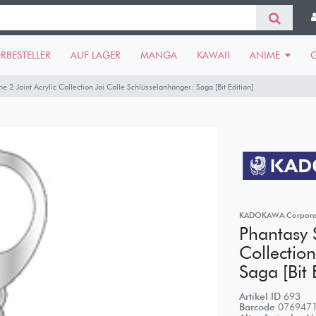
RBESTELLER
AUF LAGER
MANGA
KAWAII
ANIME
e 2 Joint Acrylic Collection Joi Colle Schlüsselanhänger: Saga [Bit Edition]
KADOKAWA Corpora
Phantasy S
Collectio
Saga [Bit 
Artikel ID
693
Barcode
076947