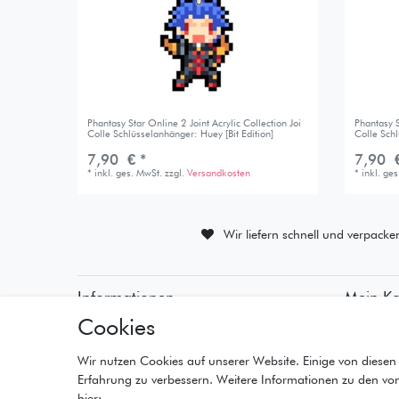
Phantasy Star Online 2 Joint Acrylic Collection Joi
Phantasy S
Colle Schlüsselanhänger: Huey [Bit Edition]
Colle Schl
7,90 € *
7,90 €
*
inkl. ges. MwSt.
zzgl.
Versandkosten
*
inkl. ge
Wir liefern schnell und verpacke
Informationen
Mein K
Cookies
• Zahlungsarten
• Registr
• Versandinformationen
• Anmeld
• Lieferzeiten
• Warenk
Wir nutzen Cookies auf unserer Website. Einige von diesen 
• Widerrufsrecht
• Kasse
Erfahrung zu verbessern. Weitere Informationen zu den vo
• Wunschl
hier: