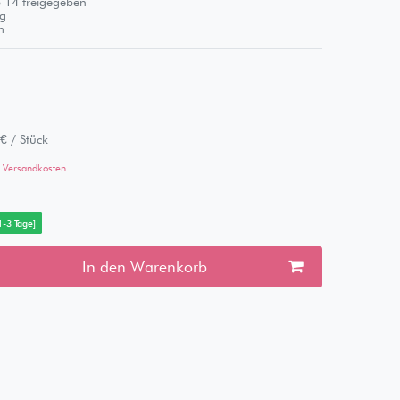
 14 freigegeben
g
m
€ / Stück
Versandkosten
 1-3 Tage]
In den Warenkorb