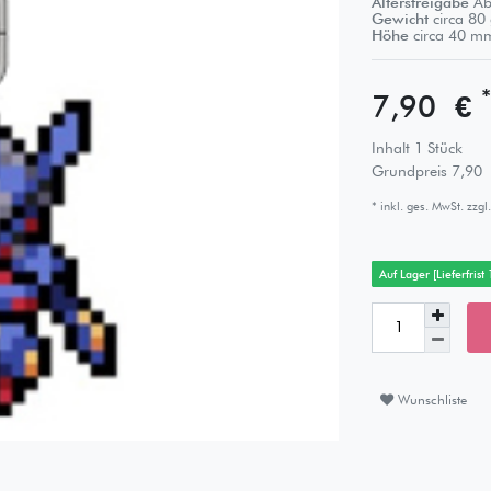
Altersfreigabe
Ab
Gewicht
circa
80
Höhe
circa
40
m
*
7,90 €
Inhalt
1
Stück
Grundpreis
7,90 
* inkl. ges. MwSt. zzgl.
Auf Lager [Lieferfrist
Wunschliste