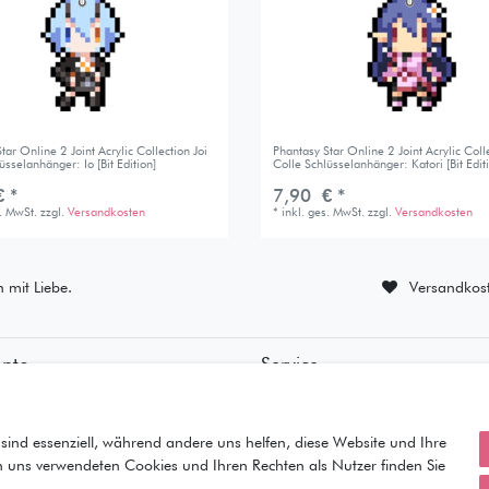
tar Online 2 Joint Acrylic Collection Joi
Phantasy Star Online 2 Joint Acrylic Colle
üsselanhänger: Io [Bit Edition]
Colle Schlüsselanhänger: Katori [Bit Edit
 *
7,90 € *
s. MwSt.
zzgl.
Versandkosten
*
inkl. ges. MwSt.
zzgl.
Versandkosten
n mit Liebe.
Versandkost
onto
Service
ierung
• Kontakt
ung
• Datenschutz
orb
• AGB
sind essenziell, während andere uns helfen, diese Website und Ihre
• Impressum
n uns verwendeten Cookies und Ihren Rechten als Nutzer finden Sie
iste