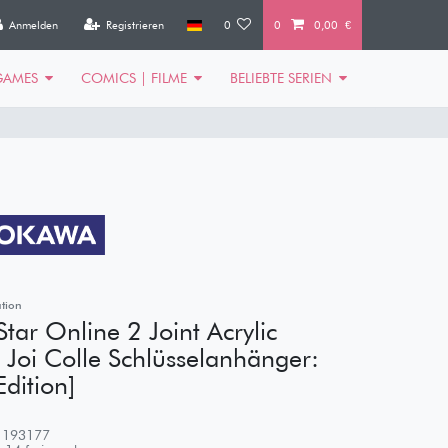
Anmelden
Registrieren
0
0
0,00 €
GAMES
COMICS | FILME
BELIEBTE SERIEN
tion
tar Online 2 Joint Acrylic
n Joi Colle Schlüsselanhänger:
Edition]
1193177