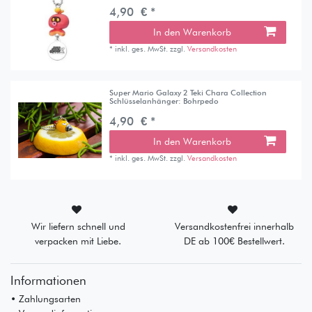
4,90 € *
In den Warenkorb
*
inkl. ges. MwSt.
zzgl.
Versandkosten
Super Mario Galaxy 2 Teki Chara Collection
Schlüsselanhänger: Bohrpedo
4,90 € *
In den Warenkorb
*
inkl. ges. MwSt.
zzgl.
Versandkosten
Wir liefern schnell und
Versandkostenfrei innerhalb
verpacken mit Liebe.
DE ab 100€ Bestellwert.
Informationen
• Zahlungsarten