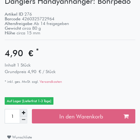
Danglers Handyanhänger: Bohrpedo
Artikel ID
276
Barcode
4260325722964
Altersfreigabe
Ab 14 freigegeben
Gewicht
circa
80
g
Höhe
circa
15
mm
*
4,90 €
Inhalt
1
Stück
Grundpreis
4,90 € / Stück
* inkl. ges. MwSt. zzgl.
Versandkosten
Auf Lager [Lieferfrist 1-3 Tage]
In den Warenkorb
Wunschliste