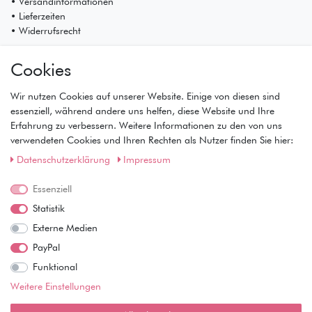
• Versandinformationen
• Lieferzeiten
• Widerrufsrecht
Mein Konto
Cookies
• Registrierung
• Anmeldung
Wir nutzen Cookies auf unserer Website. Einige von diesen sind
• Warenkorb
essenziell, während andere uns helfen, diese Website und Ihre
• Kasse
Erfahrung zu verbessern. Weitere Informationen zu den von uns
• Wunschliste
verwendeten Cookies und Ihren Rechten als Nutzer finden Sie hier:
Service
Daten­schutz­erklärung
Impressum
• Kontakt
Essenziell
• Datenschutz
• AGB
Statistik
• Impressum
Externe Medien
Wie läuft der Versand ab?
PayPal
Funktional
Kann ich meine Bestellung abholen?
Weitere Einstellungen
Ist die Ware neuverpackt?