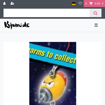
0
0,00 €
☰