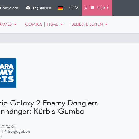
Anmelden
Registrieren
0
0
0,00 €
GAMES
COMICS | FILME
BELIEBTE SERIEN
rio Galaxy 2 Enemy Danglers
lanhänger: Kürbis-Gumba
5723435
 14 freigegeben
g