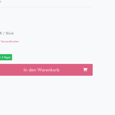
m
€ / Stück
Versandkosten
 1-3 Tage]
In den Warenkorb