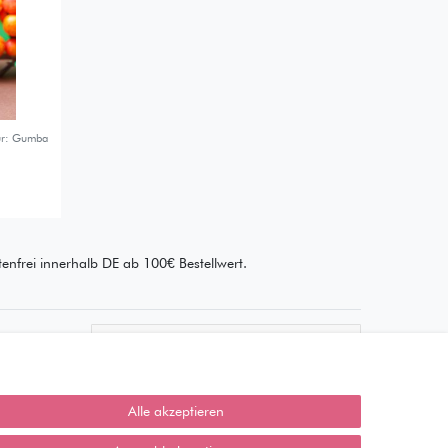
gur: Gumba
enfrei innerhalb DE ab 100€ Bestellwert.
Wie läuft der Versand ab?
Kann ich meine Bestellung
abholen?
Alle akzeptieren
Ist die Ware neuverpackt?