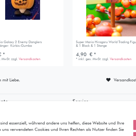
io Galaxy 2 Enemy Danglers
Super Mario Hirogaru World Trading Fi
änger: Kürbis-Gumba
& 1 Block & 1 Stange
 *
4,90 € *
s. MwSt.
zzgl.
Versandkosten
*
inkl. ges. MwSt.
zzgl.
Versandkosten
n mit Liebe.
Versandkost
onto
Service
ierung
• Kontakt
ung
• Datenschutz
orb
• AGB
sind essenziell, während andere uns helfen, diese Website und Ihre
• Impressum
n uns verwendeten Cookies und Ihren Rechten als Nutzer finden Sie
iste