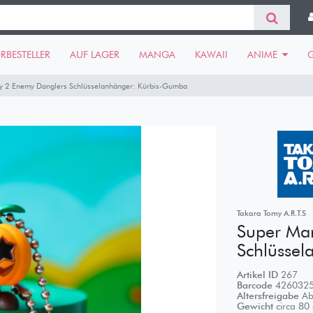
RBESTELLER
AUF LAGER
MANGA
KAWAII
ANIME
y 2 Enemy Danglers Schlüsselanhänger: Kürbis-Gumba
Takara Tomy A.R.T.S
Super Ma
Schlüsse
Artikel ID
267
Barcode
426032
Altersfreigabe
Ab
Gewicht
circa
80