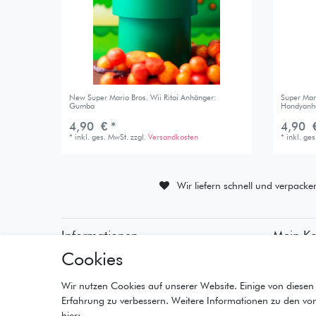
New Super Mario Bros. Wii Ritai Anhänger:
Super Mar
Gumba
Handyanh
4,90 € *
4,90 €
*
inkl. ges. MwSt.
zzgl.
Versandkosten
*
inkl. ge
Wir liefern schnell und verpacke
Informationen
Mein K
Cookies
• Zahlungsarten
• Registr
• Versandinformationen
• Anmeld
• Lieferzeiten
• Warenk
Wir nutzen Cookies auf unserer Website. Einige von diesen 
• Widerrufsrecht
• Kasse
Erfahrung zu verbessern. Weitere Informationen zu den vo
• Wunschl
hier: