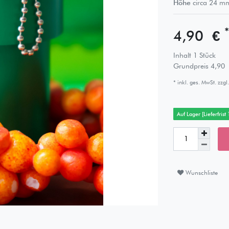
Höhe
circa
24
m
*
4,90 €
Inhalt
1
Stück
Grundpreis
4,90 
* inkl. ges. MwSt. zzgl.
Auf Lager [Lieferfrist
Wunschliste