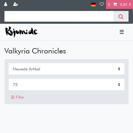
0
0,00 €
☰
Valkyria Chronicles
Filter