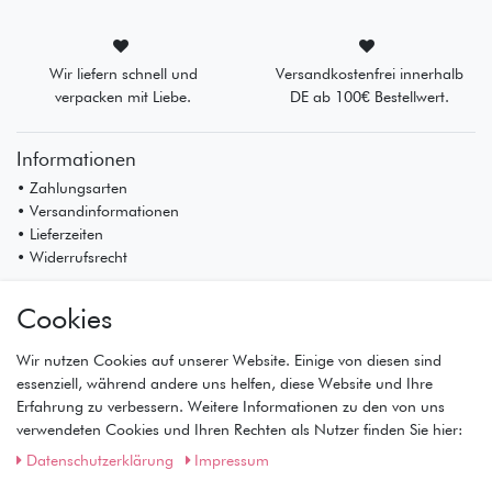
Wir liefern schnell und
Versandkostenfrei innerhalb
verpacken mit Liebe.
DE ab 100€ Bestellwert.
Informationen
• Zahlungsarten
• Versandinformationen
• Lieferzeiten
• Widerrufsrecht
Mein Konto
Cookies
• Registrierung
• Anmeldung
Wir nutzen Cookies auf unserer Website. Einige von diesen sind
• Warenkorb
essenziell, während andere uns helfen, diese Website und Ihre
• Kasse
Erfahrung zu verbessern. Weitere Informationen zu den von uns
• Wunschliste
verwendeten Cookies und Ihren Rechten als Nutzer finden Sie hier:
Service
Daten­schutz­erklärung
Impressum
• Kontakt