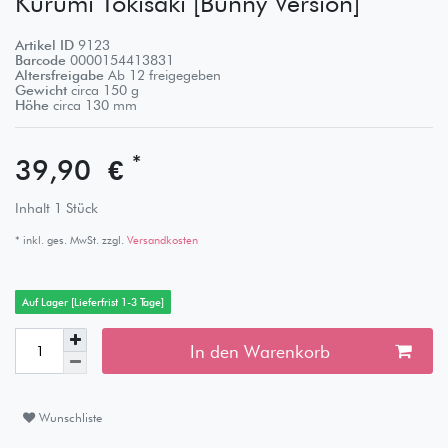
Kurumi Tokisaki [Bunny Version]
Artikel ID
9123
Barcode
0000154413831
Altersfreigabe
Ab 12 freigegeben
Gewicht
circa
150
g
Höhe
circa
130
mm
*
39,90 €
Inhalt
1
Stück
* inkl. ges. MwSt. zzgl.
Versandkosten
Auf Lager [Lieferfrist 1-3 Tage]
In den Warenkorb
Wunschliste