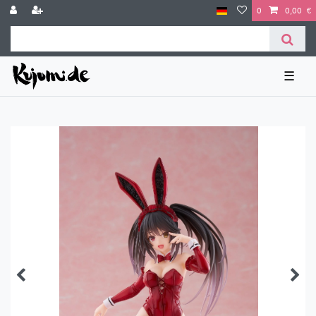
0
0,00 €
☰