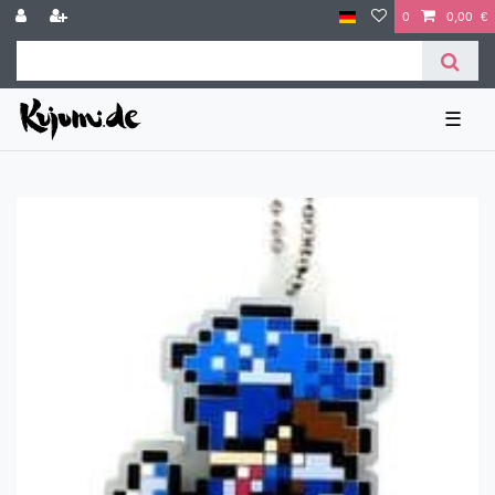
0
0,00 €
☰