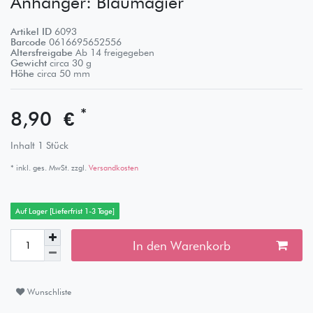
Anhänger: Blaumagier
Artikel ID
6093
Barcode
0616695652556
Altersfreigabe
Ab 14 freigegeben
Gewicht
circa
30
g
Höhe
circa
50
mm
*
8,90 €
Inhalt
1
Stück
* inkl. ges. MwSt. zzgl.
Versandkosten
Auf Lager [Lieferfrist 1-3 Tage]
In den Warenkorb
Wunschliste