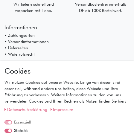
Wir liefern schnell und
Versandkostenfrei innerhalb
verpacken mit Liebe.
DE ab 100€ Bestellwert.
Informationen
• Zahlungsarten
• Versandinformationen
• Lieferzeiten
• Widerrufsrecht
Mein Konto
Cookies
• Registrierung
• Anmeldung
Wir nutzen Cookies auf unserer Website. Einige von diesen sind
• Warenkorb
essenziell, während andere uns helfen, diese Website und Ihre
• Kasse
Erfahrung zu verbessern. Weitere Informationen zu den von uns
• Wunschliste
verwendeten Cookies und Ihren Rechten als Nutzer finden Sie hier:
Service
Daten­schutz­erklärung
Impressum
• Kontakt
• Datenschutz
Essenziell
• AGB
Statistik