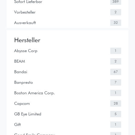
Sofort Lieferbar
389
Vorbesteller
2
Ausverkauft
32
Hersteller
Abysse Corp
1
BEAM
2
Bandai
67
Banpresto
7
Boston America Corp.
1
Capcom
28
GB Eye Limited
5
Gift
1
Good Smile Company