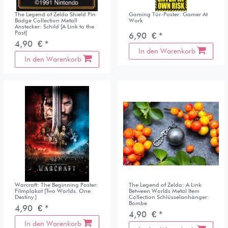
The Legend of Zelda Shield Pin
Gaming Tür-Poster: Gamer At
Badge Collection Metall
Work
Anstecker: Schild [A Link to the
Past]
6,90 € *
4,90 € *
In den Warenkorb
In den Warenkorb
Warcraft: The Beginning Poster:
The Legend of Zelda: A Link
Filmplakat [Two Worlds. One
Between Worlds Metal Item
Destiny.]
Collection Schlüsselanhänger:
Bombe
4,90 € *
4,90 € *
In den Warenkorb