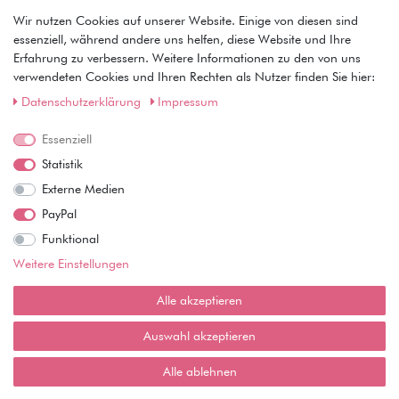
Wir nutzen Cookies auf unserer Website. Einige von diesen sind
essenziell, während andere uns helfen, diese Website und Ihre
1
2
3
4
5
6
Erfahrung zu verbessern. Weitere Informationen zu den von uns
verwendeten Cookies und Ihren Rechten als Nutzer finden Sie hier:
Daten­schutz­erklärung
Impressum
Wir liefern schnell und
Versandkostenfrei innerhalb
verpacken mit Liebe.
DE ab 100€ Bestellwert.
Essenziell
Statistik
Informationen
Externe Medien
• Zahlungsarten
PayPal
• Versandinformationen
Funktional
• Lieferzeiten
Weitere Einstellungen
• Widerrufsrecht
Mein Konto
Alle akzeptieren
• Registrierung
Auswahl akzeptieren
• Anmeldung
• Warenkorb
Alle ablehnen
• Kasse
• Wunschliste