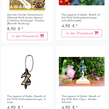
Monster Hunter Generations
The Legend of Zelda: Breath of
Ultimate Multi Acrylic Mascot
the Wild Schlüsselanhänger:
Collection Anhänger: Pirscher
Link [Silhouette]
[Barroth-Rüstung]
4,90 € *
8,90 € *
In den Warenkorb
In den Warenkorb
The Legend of Zelda: Breath of
The Legend of Zelda: Breath of
the Wild Schlüsselanhänger: Z-
the Wild Mini-Figur: Master-
Logo
Schwert
4,90 € *
4,90 € *