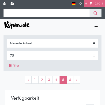
0
0,00 €
☰
Filter
1
2
3
4
5
6
Verfügbarkeit