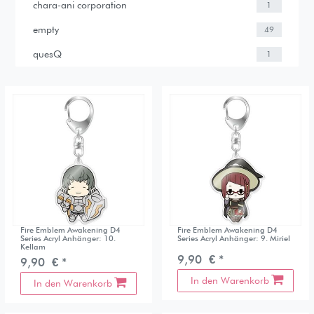
chara-ani corporation
1
empty
49
quesQ
1
Fire Emblem Awakening D4
Fire Emblem Awakening D4
Series Acryl Anhänger: 10.
Series Acryl Anhänger: 9. Miriel
Kellam
9,90 € *
9,90 € *
In den Warenkorb
In den Warenkorb