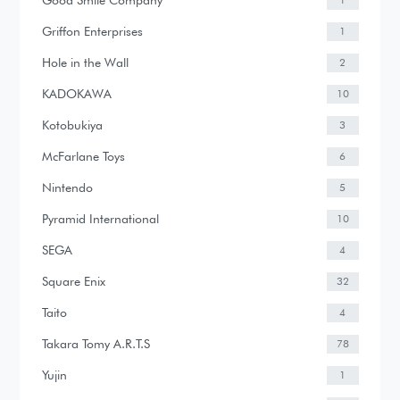
1
Griffon Enterprises
1
Hole in the Wall
2
KADOKAWA
10
Kotobukiya
3
McFarlane Toys
6
Nintendo
5
Pyramid International
10
SEGA
4
Square Enix
32
Taito
4
Takara Tomy A.R.T.S
78
Yujin
1