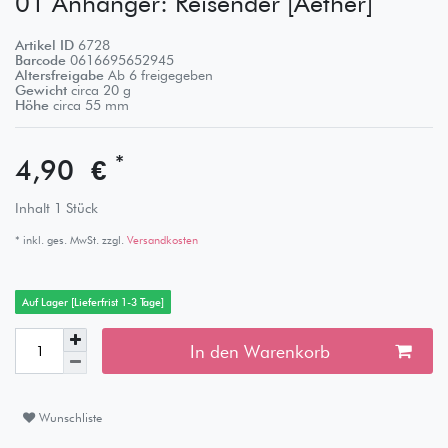
01 Anhänger: Reisender [Aether]
Artikel ID
6728
Barcode
0616695652945
Altersfreigabe
Ab 6 freigegeben
Gewicht
circa
20
g
Höhe
circa
55
mm
*
4,90 €
Inhalt
1
Stück
* inkl. ges. MwSt. zzgl.
Versandkosten
Auf Lager [Lieferfrist 1-3 Tage]
In den Warenkorb
Wunschliste