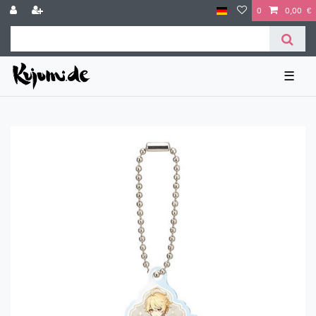
0
0,00 €
☰