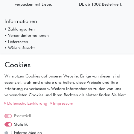
verpacken mit Liebe.
DE ab 100€ Bestellwert.
Informationen
• Zahlungsarten
• Versandinformationen
• Lieferzeiten
• Widerrufsrecht
Mein Konto
Cookies
• Registrierung
• Anmeldung
Wir nutzen Cookies auf unserer Website. Einige von diesen sind
• Warenkorb
essenziell, während andere uns helfen, diese Website und Ihre
• Kasse
Erfahrung zu verbessern. Weitere Informationen zu den von uns
• Wunschliste
verwendeten Cookies und Ihren Rechten als Nutzer finden Sie hier:
Service
Daten­schutz­erklärung
Impressum
• Kontakt
• Datenschutz
Essenziell
• AGB
Statistik
• Impressum
Externe Medien