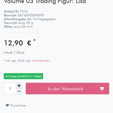
Volume 03 Trading Figur: Lisa
Artikel ID
7216
Barcode
0616695654093
Altersfreigabe
Ab 14 freigegeben
Gewicht
circa
20
g
Höhe
circa
35
mm
*
12,90 €
Inhalt
1
Stück
* inkl. ges. MwSt. zzgl.
Versandkosten
Auf Lager [Lieferfrist 1-3 Tage]
In den Warenkorb
Wunschliste