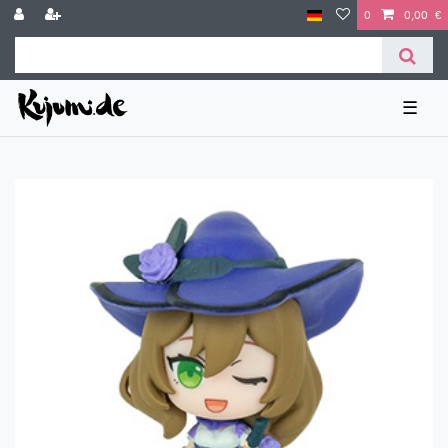
0
0,00 €
☰