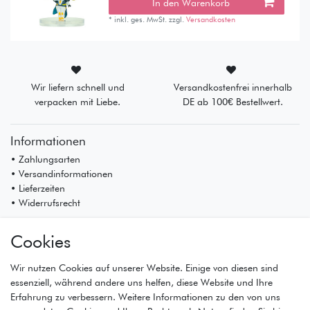
In den Warenkorb
*
inkl. ges. MwSt.
zzgl.
Versandkosten
Wir liefern schnell und
Versandkostenfrei innerhalb
verpacken mit Liebe.
DE ab 100€ Bestellwert.
Informationen
• Zahlungsarten
• Versandinformationen
• Lieferzeiten
• Widerrufsrecht
Mein Konto
Cookies
• Registrierung
• Anmeldung
Wir nutzen Cookies auf unserer Website. Einige von diesen sind
• Warenkorb
essenziell, während andere uns helfen, diese Website und Ihre
• Kasse
Erfahrung zu verbessern. Weitere Informationen zu den von uns
• Wunschliste