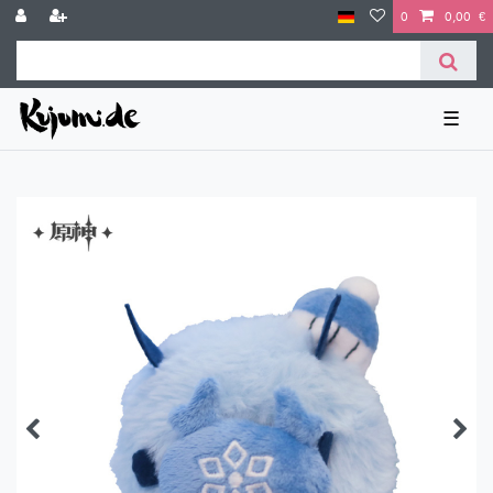
0
0,00 €
☰