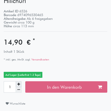
Hilichurl
Artikel ID
6526
Barcode
6974096530465
Altersfreigabe
Ab 6 freigegeben
Gewicht
circa
100
g
Höhe
circa
113
mm
*
14,90 €
Inhalt
1
Stück
* inkl. ges. MwSt. zzgl.
Versandkosten
Auf Lager [Lieferfrist 1-3 Tage]
In den Warenkorb
Wunschliste