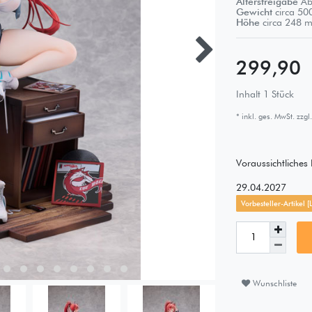
Altersfreigabe
Ab
Gewicht
circa
50
Höhe
circa
248
m
299,90
Inhalt
1
Stück
* inkl. ges. MwSt. zzgl.
Voraussichtliche
29.04.2027
Vorbesteller-Artikel 
Wunschliste