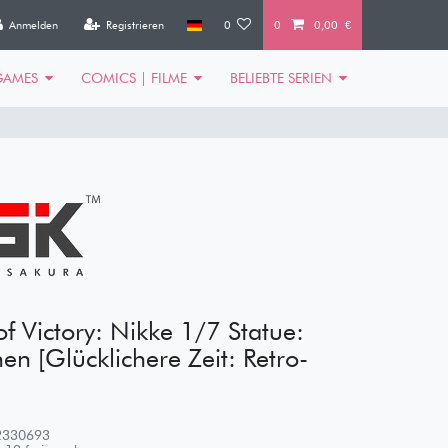
Anmelden
Registrieren
0
0
0,00 €
GAMES
COMICS | FILME
BELIEBTE SERIEN
f Victory: Nikke 1/7 Statue:
en [Glücklichere Zeit: Retro-
2330693