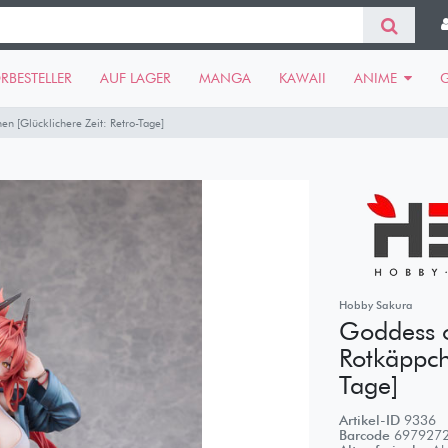
RBESTELLER
AUF LAGER
MANGA
KAWAII
ANIME
en [Glücklichere Zeit: Retro-Tage]
Hobby Sakura
Goddess o
Rotkäppch
Tage]
Artikel-ID
9336
Barcode
697927