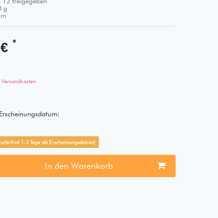
 12 freigegeben
0
g
m
*
 €
Versandkosten
s Erscheinungsdatum:
[Lieferfrist 1-3 Tage ab Erscheinungsdatum]
In den Warenkorb