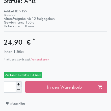
Statue: Anis
Artikel ID
9129
Barcode
Altersfreigabe
Ab 12 freigegeben
Gewicht
circa
150
g
Höhe
circa
110
mm
*
24,90 €
Inhalt
1
Stück
* inkl. ges. MwSt. zzgl.
Versandkosten
Auf Lager [Lieferfrist 1-3 Tage]
In den Warenkorb
Wunschliste