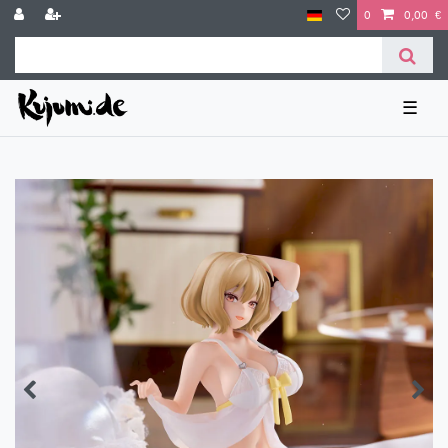
0
0,00 €
☰