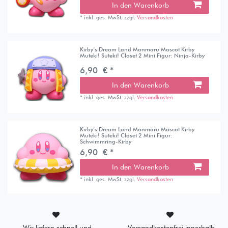
In den Warenkorb
*
inkl. ges. MwSt.
zzgl.
Versandkosten
Kirby’s Dream Land Manmaru Mascot Kirby
Muteki! Suteki! Closet 2 Mini Figur: Ninja-Kirby
6,90 € *
In den Warenkorb
*
inkl. ges. MwSt.
zzgl.
Versandkosten
Kirby’s Dream Land Manmaru Mascot Kirby
Muteki! Suteki! Closet 2 Mini Figur:
Schwimmring-Kirby
6,90 € *
In den Warenkorb
*
inkl. ges. MwSt.
zzgl.
Versandkosten
Wir liefern schnell und
Versandkostenfrei innerhalb