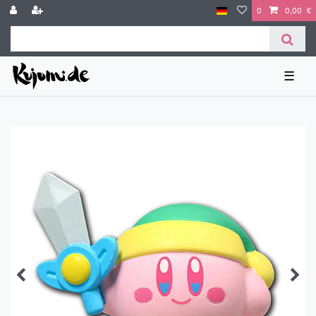
0
0,00 €
☰