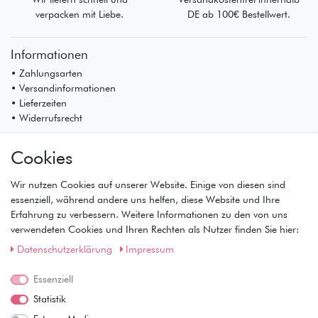
verpacken mit Liebe.
DE ab 100€ Bestellwert.
Informationen
• Zahlungsarten
• Versandinformationen
• Lieferzeiten
• Widerrufsrecht
Mein Konto
Cookies
• Registrierung
• Anmeldung
Wir nutzen Cookies auf unserer Website. Einige von diesen sind
• Warenkorb
essenziell, während andere uns helfen, diese Website und Ihre
• Kasse
Erfahrung zu verbessern. Weitere Informationen zu den von uns
• Wunschliste
verwendeten Cookies und Ihren Rechten als Nutzer finden Sie hier:
Service
Daten­schutz­erklärung
Impressum
• Kontakt
• Datenschutz
Essenziell
• AGB
Statistik
• Impressum