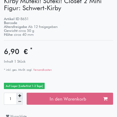
Kirby Muteki! Suteki! Closet 2 Mini
Figur: Schwert-Kirby
Artikel ID
8651
Barcode
Altersfreigabe
Ab 12 freigegeben
Gewicht
circa
50
g
Höhe
circa
40
mm
*
6,90 €
Inhalt
1
Stück
* inkl. ges. MwSt. zzgl.
Versandkosten
Auf Lager [Lieferfrist 1-3 Tage]
In den Warenkorb
Wunschliste