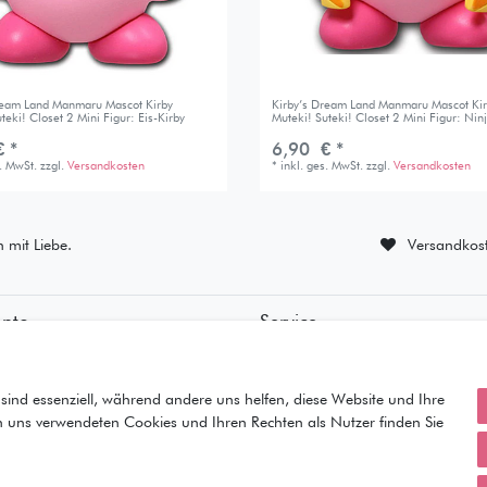
ream Land Manmaru Mascot Kirby
Kirby’s Dream Land Manmaru Mascot Ki
teki! Closet 2 Mini Figur: Eis-Kirby
Muteki! Suteki! Closet 2 Mini Figur: Nin
 *
6,90 € *
s. MwSt.
zzgl.
Versandkosten
*
inkl. ges. MwSt.
zzgl.
Versandkosten
n mit Liebe.
Versandkost
onto
Service
ierung
• Kontakt
ung
• Datenschutz
orb
• AGB
sind essenziell, während andere uns helfen, diese Website und Ihre
• Impressum
n uns verwendeten Cookies und Ihren Rechten als Nutzer finden Sie
iste