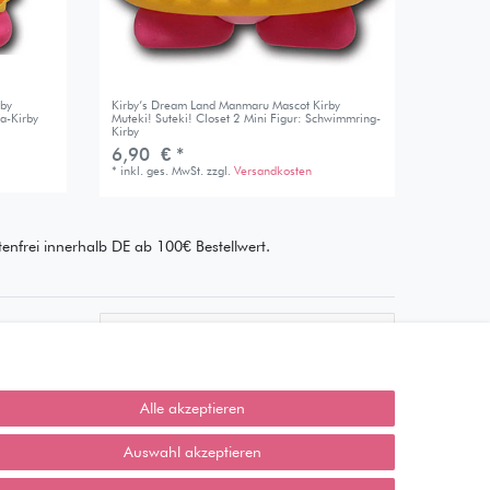
rby
Kirby’s Dream Land Manmaru Mascot Kirby
ja-Kirby
Muteki! Suteki! Closet 2 Mini Figur: Schwimmring-
Kirby
6,90 € *
*
inkl. ges. MwSt.
zzgl.
Versandkosten
enfrei innerhalb DE ab 100€ Bestellwert.
Wie läuft der Versand ab?
Kann ich meine Bestellung
abholen?
Alle akzeptieren
Ist die Ware neuverpackt?
Auswahl akzeptieren
Muss ich Vorbesteller-Artikel