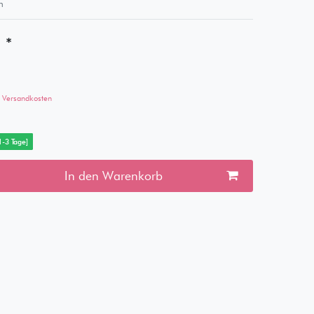
m
*
€
Versandkosten
 1-3 Tage]
In den Warenkorb