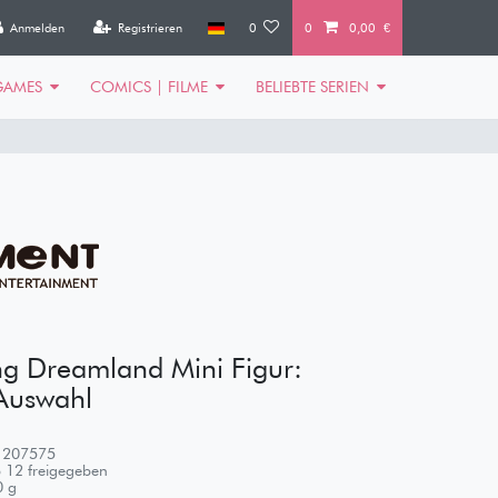
Anmelden
Registrieren
0
0
0,00 €
GAMES
COMICS | FILME
BELIEBTE SERIEN
ng Dreamland Mini Figur:
 Auswahl
1207575
 12 freigegeben
0
g