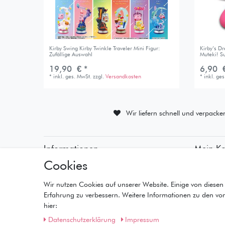
Kirby Swing Kirby Twinkle Traveler Mini Figur:
Kirby’s D
Zufällige Auswahl
Muteki! Su
19,90 € *
6,90 €
*
inkl. ges. MwSt.
zzgl.
Versandkosten
*
inkl. ge
Wir liefern schnell und verpacke
Informationen
Mein K
Cookies
• Zahlungsarten
• Registr
• Versandinformationen
• Anmeld
• Lieferzeiten
• Warenk
Wir nutzen Cookies auf unserer Website. Einige von diesen 
• Widerrufsrecht
• Kasse
Erfahrung zu verbessern. Weitere Informationen zu den vo
• Wunschl
hier:
Daten­schutz­erklärung
Impressum