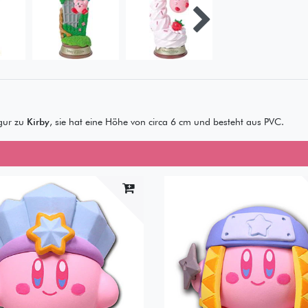
gur zu
Kirby
, sie hat eine Höhe von circa 6 cm und besteht aus PVC.