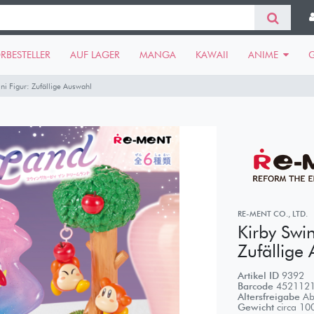
RBESTELLER
AUF LAGER
MANGA
KAWAII
ANIME
i Figur: Zufällige Auswahl
RE-MENT CO., LTD.
Kirby Swi
Zufällige
Artikel ID
9392
Barcode
452112
Altersfreigabe
Ab
Gewicht
circa
10