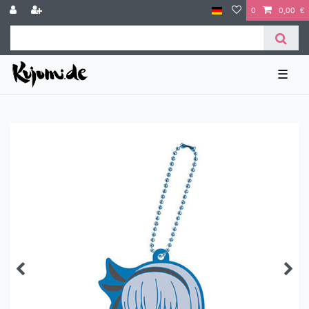
0
0,00 €
☰