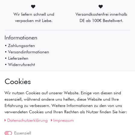
Wir liefern schnell und
Versandkostenfrei innerhalb
verpacken mit Liebe.
DE ab 100€ Bestellwert.
Informationen
• Zahlungsarten
• Versandinformationen
• Lieferzeiten
• Widerrufsrecht
Mein Konto
Cookies
• Registrierung
• Anmeldung
Wir nutzen Cookies auf unserer Website. Einige von diesen sind
• Warenkorb
essenziell, während andere uns helfen, diese Website und Ihre
• Kasse
Erfahrung zu verbessern. Weitere Informationen zu den von uns
• Wunschliste
verwendeten Cookies und Ihren Rechten als Nutzer finden Sie hier:
Service
Daten­schutz­erklärung
Impressum
• Kontakt
• Datenschutz
Essenziell