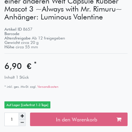
einer anderen Welt Capsule Rubber
Mascot 3 ~Always with Mr. Rimuru~
Anhänger: Luminous Valentine
Artikel ID
8657
Barcode
Altersfreigabe
Ab 12 freigegeben
Gewicht
circa
20
g
Höhe
circa
55
mm
*
6,90 €
Inhalt
1
Stück
* inkl. ges. MwSt. zzgl.
Versandkosten
Auf Lager [Lieferfrist 1-3 Tage]
In den Warenkorb