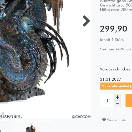
Altersfreigabe
Ab
Gewicht
circa
50
Höhe
circa
280
m
299,90
Inhalt
1
Stück
* inkl. ges. MwSt. zzgl.
Voraussichtliche
31.01.2027
Vorbesteller-Artikel 
Wunschliste