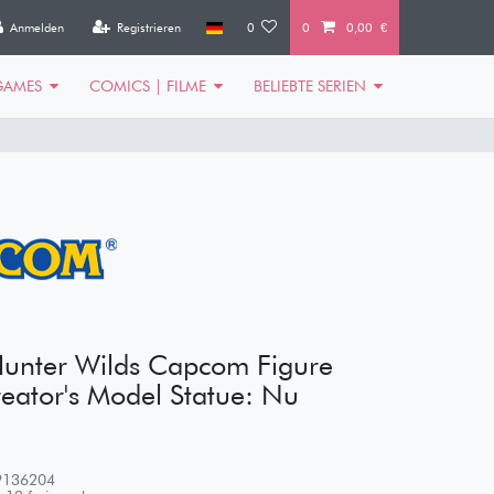
Anmelden
Registrieren
0
0
0,00 €
GAMES
COMICS | FILME
BELIEBTE SERIEN
unter Wilds Capcom Figure
reator's Model Statue: Nu
9136204