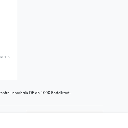
 KUJI F-
enfrei innerhalb DE ab 100€ Bestellwert.
Wie läuft der Versand ab?
Kann ich meine Bestellung