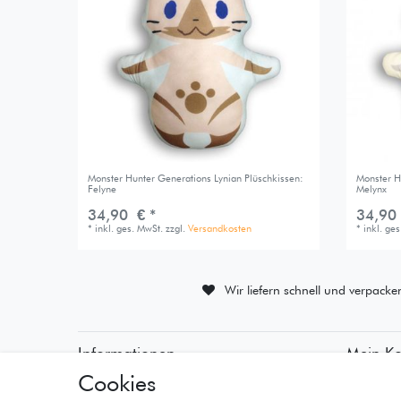
Monster Hunter Generations Lynian Plüschkissen:
Monster H
Felyne
Melynx
34,90 € *
34,90
*
inkl. ges. MwSt.
zzgl.
Versandkosten
*
inkl. ge
Wir liefern schnell und verpacke
Informationen
Mein K
Cookies
• Zahlungsarten
• Registr
• Versandinformationen
• Anmeld