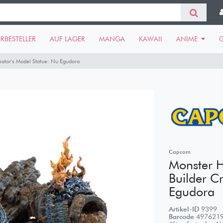
RBESTELLER
AUF LAGER
MANGA
KAWAII
ANIME
eator's Model Statue: Nu Egudora
Capcom
Monster H
Builder C
Egudora
Artikel-ID
9399
Barcode
497621