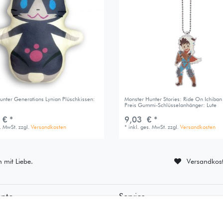
unter Generations Lynian Plüschkissen:
Monster Hunter Stories: Ride On Ichiban
Preis Gummi-Schlüsselanhänger: Lute
 € *
9,03 € *
s. MwSt.
zzgl.
Versandkosten
*
inkl. ges. MwSt.
zzgl.
Versandkosten
n mit Liebe.
Versandkost
onto
Service
ierung
• Kontakt
ung
• Datenschutz