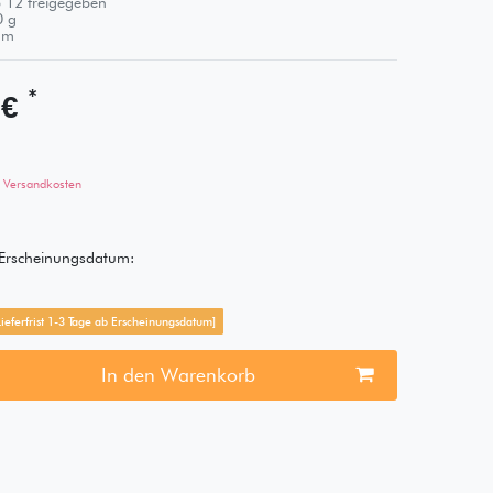
 12 freigegeben
0
g
m
*
 €
Versandkosten
s Erscheinungsdatum:
[Lieferfrist 1-3 Tage ab Erscheinungsdatum]
In den Warenkorb