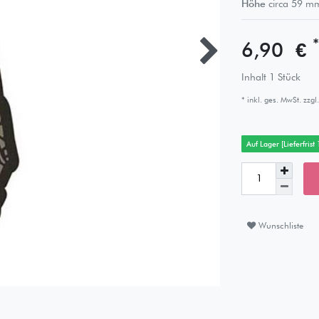
Höhe
circa
59
m
*
6,90 €
Inhalt
1
Stück
* inkl. ges. MwSt. zzgl.
Auf Lager [Lieferfrist
Wunschliste