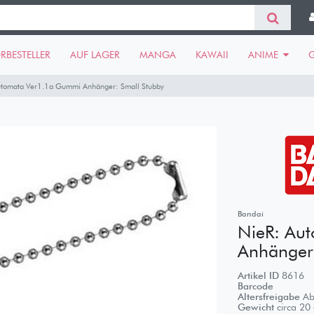
RBESTELLER
AUF LAGER
MANGA
KAWAII
ANIME
utomata Ver1.1a Gummi Anhänger: Small Stubby
Bandai
NieR: Au
Anhänger:
Artikel ID
8616
Barcode
Altersfreigabe
Ab
Gewicht
circa
20