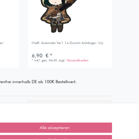
er:
NieR: Automata Ver1.1a Gummi Anhänger: Lily
6,90 € *
*
inkl. ges. MwSt.
zzgl.
Versandkosten
enfrei innerhalb DE ab 100€ Bestellwert.
Wie läuft der Versand ab?
Kann ich meine Bestellung
abholen?
Alle akzeptieren
Ist die Ware neuverpackt?