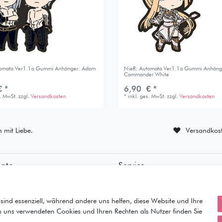
tomata Ver1.1a Gummi Anhänger: Adam
NieR: Automata Ver1.1a Gummi Anhäng
Commander White
 *
6,90 € *
s. MwSt.
zzgl.
Versandkosten
*
inkl. ges. MwSt.
zzgl.
Versandkosten
n mit Liebe.
Versandkost
onto
Service
ierung
• Kontakt
ung
• Datenschutz
orb
• AGB
sind essenziell, während andere uns helfen, diese Website und Ihre
• Impressum
n uns verwendeten Cookies und Ihren Rechten als Nutzer finden Sie
iste