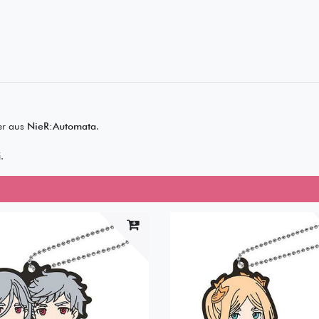
er aus
NieR:Automata
.
.