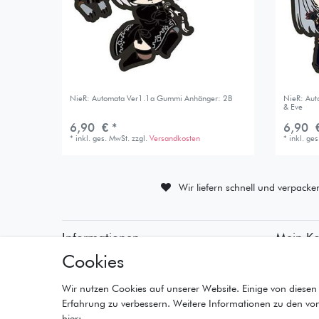
NieR: Automata Ver1.1a Gummi Anhänger: 2B
NieR: Au
& Eve
6,90 € *
6,90 €
*
inkl. ges. MwSt.
zzgl.
Versandkosten
*
inkl. ge
Wir liefern schnell und verpacke
Informationen
Mein K
Cookies
• Zahlungsarten
• Registr
• Versandinformationen
• Anmeld
• Lieferzeiten
• Warenk
Wir nutzen Cookies auf unserer Website. Einige von diesen 
• Widerrufsrecht
• Kasse
Erfahrung zu verbessern. Weitere Informationen zu den vo
• Wunschl
hier: