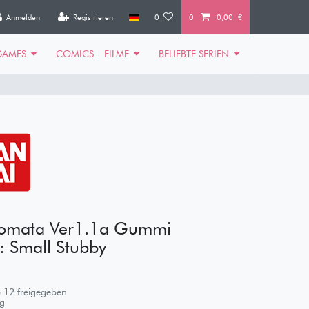
Anmelden
Registrieren
0
0
0,00 €
GAMES
COMICS | FILME
BELIEBTE SERIEN
tomata Ver1.1a Gummi
 Small Stubby
 12 freigegeben
g