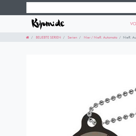
VO
BELIEBTE SERIEN
Serien
Nier / NieR: Automata
NieR: A