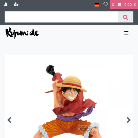
0
0,00 €
☰