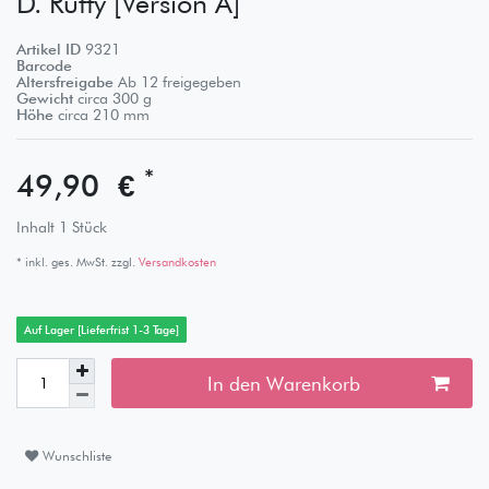
D. Ruffy [Version A]
Artikel ID
9321
Barcode
Altersfreigabe
Ab 12 freigegeben
Gewicht
circa
300
g
Höhe
circa
210
mm
*
49,90 €
Inhalt
1
Stück
* inkl. ges. MwSt. zzgl.
Versandkosten
Auf Lager [Lieferfrist 1-3 Tage]
In den Warenkorb
Wunschliste