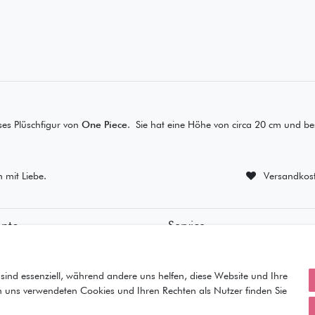
es Plüschfigur von
One Piece
.
Sie hat eine Höhe von circa 20 cm und bes
n mit Liebe.
Versandkost
onto
Service
ierung
• Kontakt
ung
• Datenschutz
orb
• AGB
sind essenziell, während andere uns helfen, diese Website und Ihre
• Impressum
n uns verwendeten Cookies und Ihren Rechten als Nutzer finden Sie
iste