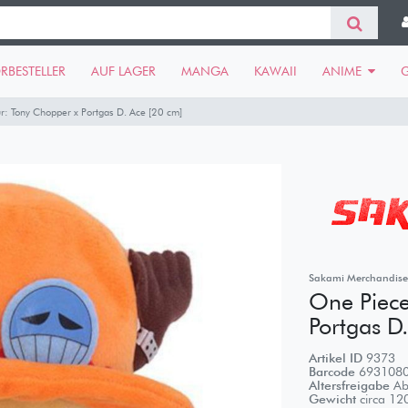
RBESTELLER
AUF LAGER
MANGA
KAWAII
ANIME
r: Tony Chopper x Portgas D. Ace [20 cm]
Sakami Merchandise
One Piece
Portgas D
Artikel ID
9373
Barcode
693108
Altersfreigabe
Ab
Gewicht
circa
12