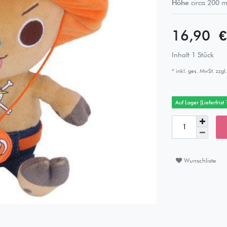
Höhe
circa
200
m
16,90 
Inhalt
1
Stück
* inkl. ges. MwSt. zzgl.
Auf Lager [Lieferfrist
Wunschliste