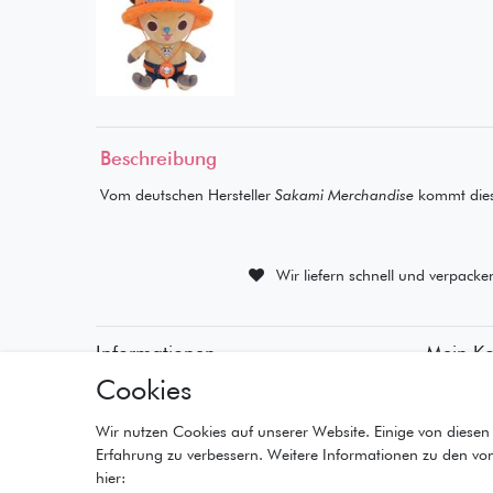
Beschreibung
Vom deutschen Hersteller
Sakami Merchandise
kommt dies
Wir liefern schnell und verpacke
Informationen
Mein K
Cookies
• Zahlungsarten
• Registr
• Versandinformationen
• Anmeld
• Lieferzeiten
• Warenk
Wir nutzen Cookies auf unserer Website. Einige von diesen 
• Widerrufsrecht
• Kasse
Erfahrung zu verbessern. Weitere Informationen zu den vo
• Wunschl
hier: