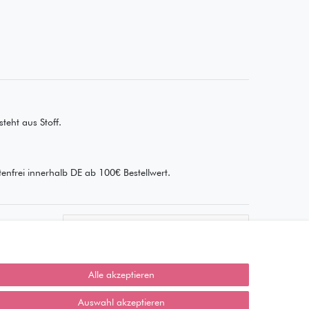
teht aus Stoff.
enfrei innerhalb DE ab 100€ Bestellwert.
Wie läuft der Versand ab?
Kann ich meine Bestellung
abholen?
Alle akzeptieren
Ist die Ware neuverpackt?
Auswahl akzeptieren