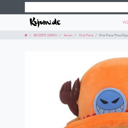
VO
BELIEBTE SERIEN
Serien
One Piece
One Piece Plüschfigu