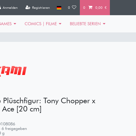
Anmelden
Registrieren
0
0
0,00 €
GAMES
COMICS | FILME
BELIEBTE SERIEN
 Plüschfigur: Tony Chopper x
. Ace [20 cm]
0108086
 6 freigegeben
0
g