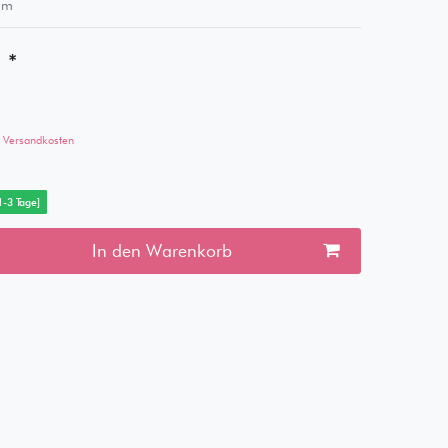
m
*
€
Versandkosten
 1-3 Tage]
In den Warenkorb