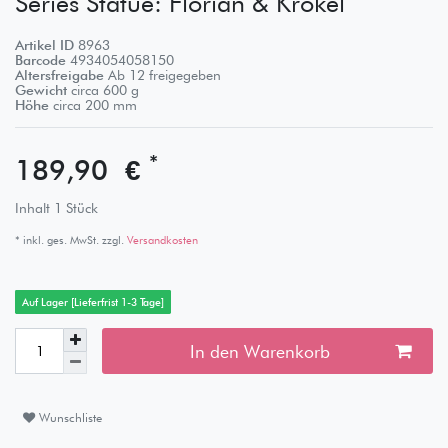
Series Statue: Florian & Krokel
Artikel ID
8963
Barcode
4934054058150
Altersfreigabe
Ab 12 freigegeben
Gewicht
circa
600
g
Höhe
circa
200
mm
*
189,90 €
Inhalt
1
Stück
* inkl. ges. MwSt. zzgl.
Versandkosten
Auf Lager [Lieferfrist 1-3 Tage]
In den Warenkorb
Wunschliste