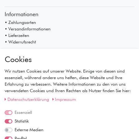
Informationen
• Zahlungsarten
• Versandinformationen
• Lieferzeiten
• Widerrufsrecht
Mein Konto
Cookies
• Registrierung
• Anmeldung
Wir nutzen Cookies auf unserer Website. Einige von diesen sind
• Warenkorb
essenziell, während andere uns helfen, diese Website und Ihre
• Kasse
Erfahrung zu verbessern. Weitere Informationen zu den von uns
• Wunschliste
verwendeten Cookies und Ihren Rechten als Nutzer finden Sie hier:
Service
Daten­schutz­erklärung
Impressum
• Kontakt
Essenziell
• Datenschutz
• AGB
Statistik
• Impressum
Externe Medien
Wie läuft der Versand ab?
PayPal