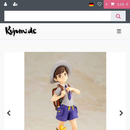
0
0,00 €
☰