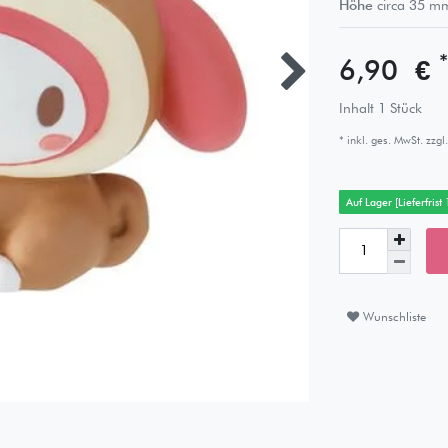
Höhe
circa
35
m
*
6,90 €
Inhalt
1
Stück
* inkl. ges. MwSt. zzgl.
Auf Lager [Lieferfrist
Wunschliste