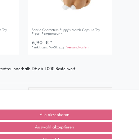
e Toy
Sanrio Characters Puppy's March Capsule Toy
Figur: Pompompurin
6,90 € *
*
inkl. ges. MwSt.
zzgl.
Versandkosten
enfrei innerhalb DE ab 100€ Bestellwert.
Wie läuft der Versand ab?
Kann ich meine Bestellung
abholen?
Alle akzeptieren
Ist die Ware neuverpackt?
Auswahl akzeptieren
Muss ich Vorbesteller-Artikel