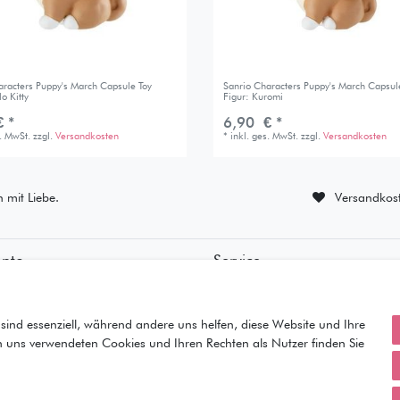
aracters Puppy's March Capsule Toy
Sanrio Characters Puppy's March Capsul
lo Kitty
Figur: Kuromi
 *
6,90 € *
s. MwSt.
zzgl.
Versandkosten
*
inkl. ges. MwSt.
zzgl.
Versandkosten
n mit Liebe.
Versandkost
onto
Service
ierung
• Kontakt
ung
• Datenschutz
orb
• AGB
sind essenziell, während andere uns helfen, diese Website und Ihre
• Impressum
n uns verwendeten Cookies und Ihren Rechten als Nutzer finden Sie
iste