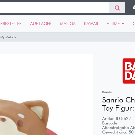
RBESTELLER
AUF LAGER
MANGA
KAWAII
ANIME
: My Melody
Bandai
Sanrio Ch
Toy Figur
Artikel ID
8622
Barcode
Altersfreigabe
Ab
Gewicht
circa
50