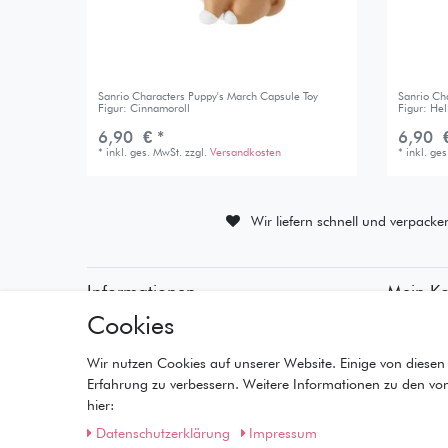
Sanrio Characters Puppy's March Capsule Toy
Sanrio Ch
Figur: Cinnamoroll
Figur: Hel
6,90 € *
6,90 €
*
inkl. ges. MwSt.
zzgl.
Versandkosten
*
inkl. ge
Wir liefern schnell und verpacke
Informationen
Mein K
Cookies
• Zahlungsarten
• Registr
• Versandinformationen
• Anmeld
• Lieferzeiten
• Warenk
Wir nutzen Cookies auf unserer Website. Einige von diesen 
• Widerrufsrecht
• Kasse
Erfahrung zu verbessern. Weitere Informationen zu den vo
• Wunschl
hier:
Daten­schutz­erklärung
Impressum