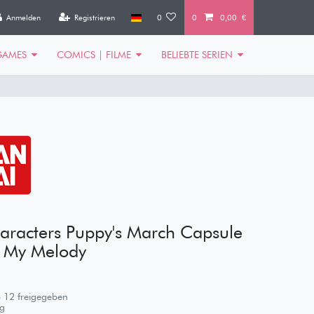
Anmelden
Registrieren
0
0
0,00 €
GAMES
COMICS | FILME
BELIEBTE SERIEN
aracters Puppy's March Capsule
: My Melody
 12 freigegeben
g