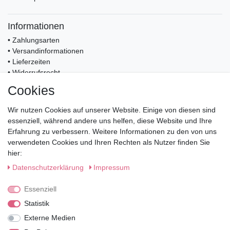
Informationen
• Zahlungsarten
• Versandinformationen
• Lieferzeiten
• Widerrufsrecht
Cookies
Mein Konto
• Registrierung
Wir nutzen Cookies auf unserer Website. Einige von diesen sind
• Anmeldung
essenziell, während andere uns helfen, diese Website und Ihre
• Warenkorb
Erfahrung zu verbessern. Weitere Informationen zu den von uns
• Kasse
verwendeten Cookies und Ihren Rechten als Nutzer finden Sie
• Wunschliste
hier:
Service
Daten­schutz­erklärung
Impressum
• Kontakt
Essenziell
• Datenschutz
• AGB
Statistik
• Impressum
Externe Medien