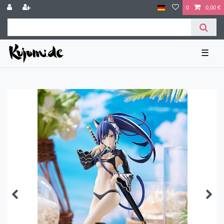
0
0,00 €
☰