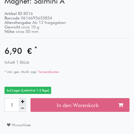
Magnet: Salmini A
Artikel ID
8016
Barcode
0616695655854
Altersfreigabe
Ab 12 freigegeben
Gewicht
circa
10
g
Höhe
circa
50
mm
*
6,90 €
Inhalt
1
Stück
* inkl. ges. MwSt. zzgl.
Versandkosten
Auf Lager [Lieferfrist 1-3 Tage]
In den Warenkorb
Wunschliste