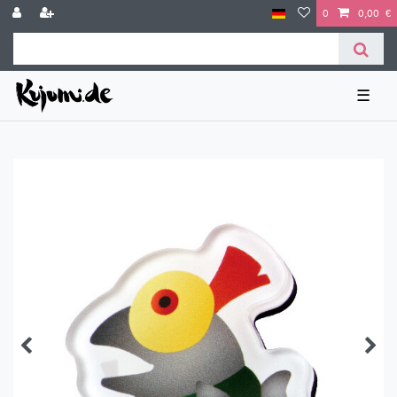
0
0,00 €
☰