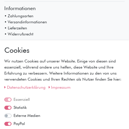
Informationen
• Zahlungsarten
• Versandinformationen
• Lieferzeiten
• Widerrufsrecht
Mein Konto
Cookies
• Registrierung
• Anmeldung
Wir nutzen Cookies auf unserer Website. Einige von diesen sind
• Warenkorb
essenziell, während andere uns helfen, diese Website und Ihre
• Kasse
Erfahrung zu verbessern. Weitere Informationen zu den von uns
• Wunschliste
verwendeten Cookies und Ihren Rechten als Nutzer finden Sie hier:
Service
Daten­schutz­erklärung
Impressum
• Kontakt
• Datenschutz
Essenziell
• AGB
Statistik
• Impressum
Externe Medien
Wie läuft der Versand ab?
PayPal