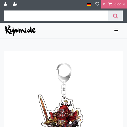
0
0,00 €
☰