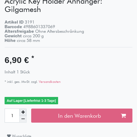
Acrylic Key Holder Anhänger:
Gilgamesh
Artikel ID
3191
Barcode
4988601337069
Altersfreigabe
Ohne Altersbeschränkung
Gewicht
circa
200
g
Höhe
circa
58
mm
*
6,90 €
Inhalt
1
Stück
* inkl. ges. MwSt. zzgl.
Versandkosten
Auf Lager [Lieferfrist 1-3 Tage]
In den Warenkorb
Wunschliste