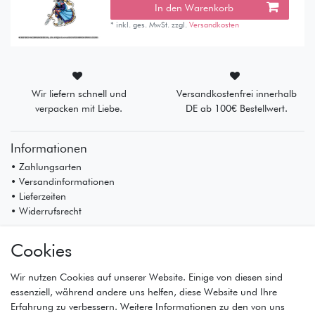
In den Warenkorb
*
inkl. ges. MwSt.
zzgl.
Versandkosten
Wir liefern schnell und
Versandkostenfrei innerhalb
verpacken mit Liebe.
DE ab 100€ Bestellwert.
Informationen
• Zahlungsarten
• Versandinformationen
• Lieferzeiten
• Widerrufsrecht
Mein Konto
Cookies
• Registrierung
• Anmeldung
Wir nutzen Cookies auf unserer Website. Einige von diesen sind
• Warenkorb
essenziell, während andere uns helfen, diese Website und Ihre
• Kasse
Erfahrung zu verbessern. Weitere Informationen zu den von uns
• Wunschliste