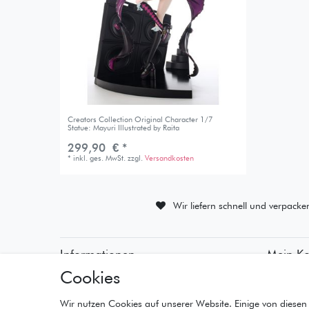
Creators Collection Original Character 1/7
Statue: Mayuri Illustrated by Raita
299,90 € *
*
inkl. ges. MwSt.
zzgl.
Versandkosten
Wir liefern schnell und verpacke
Informationen
Mein K
Cookies
• Zahlungsarten
• Registr
• Versandinformationen
• Anmeld
• Lieferzeiten
• Warenk
Wir nutzen Cookies auf unserer Website. Einige von diesen 