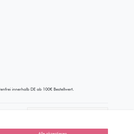
enfrei innerhalb DE ab 100€ Bestellwert.
Wie läuft der Versand ab?
Kann ich meine Bestellung
abholen?
Alle akzeptieren