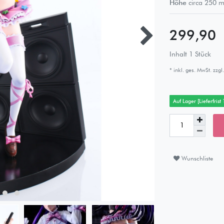
Höhe
circa
250
m
299,90
Inhalt
1
Stück
* inkl. ges. MwSt. zzgl.
Auf Lager [Lieferfrist
Wunschliste