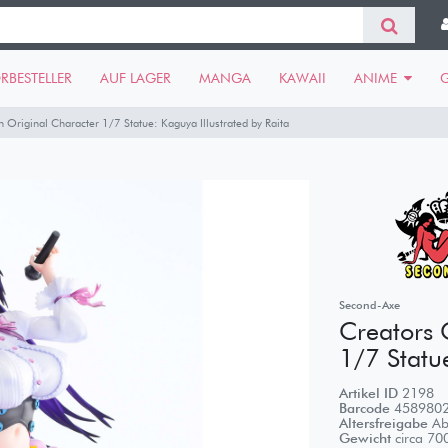
RBESTELLER
AUF LAGER
MANGA
KAWAII
ANIME
n Original Character 1/7 Statue: Kaguya Illustrated by Raita
Second-Axe
Creators 
1/7 Statue
Artikel ID
2198
Barcode
458980
Altersfreigabe
Ab
Gewicht
circa
70