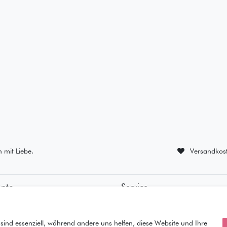
n mit Liebe.
Versandkost
onto
Service
ierung
• Kontakt
ung
• Datenschutz
orb
• AGB
sind essenziell, während andere uns helfen, diese Website und Ihre