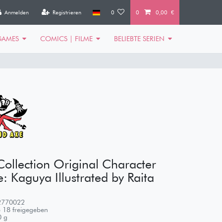
Anmelden
Registrieren
0
0
0,00 €
GAMES
COMICS | FILME
BELIEBTE SERIEN
Collection Original Character
: Kaguya Illustrated by Raita
2770022
 18 freigegeben
0
g