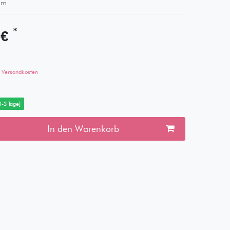
m
*
 €
Versandkosten
 1-3 Tage]
In den Warenkorb