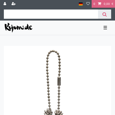
0
0,00 €
☰