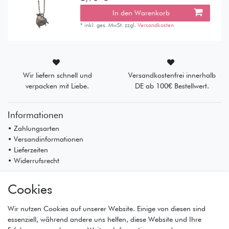
In den Warenkorb
*
inkl. ges. MwSt.
zzgl.
Versandkosten
Wir liefern schnell und
Versandkostenfrei innerhalb
verpacken mit Liebe.
DE ab 100€ Bestellwert.
Informationen
• Zahlungsarten
• Versandinformationen
• Lieferzeiten
• Widerrufsrecht
Mein Konto
Cookies
• Registrierung
• Anmeldung
Wir nutzen Cookies auf unserer Website. Einige von diesen sind
• Warenkorb
essenziell, während andere uns helfen, diese Website und Ihre
• Kasse