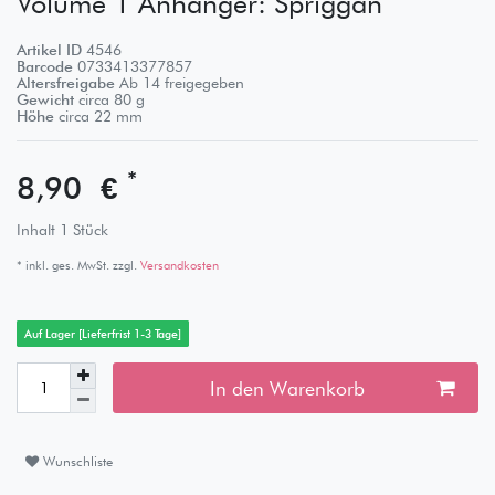
Volume 1 Anhänger: Spriggan
Artikel ID
4546
Barcode
0733413377857
Altersfreigabe
Ab 14 freigegeben
Gewicht
circa
80
g
Höhe
circa
22
mm
*
8,90 €
Inhalt
1
Stück
* inkl. ges. MwSt. zzgl.
Versandkosten
Auf Lager [Lieferfrist 1-3 Tage]
In den Warenkorb
Wunschliste