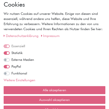
Cookies
• Registrierung
• Anmeldung
Wir nutzen Cookies auf unserer Website. Einige von diesen sind
• Warenkorb
essenziell, während andere uns helfen, diese Website und Ihre
• Kasse
Erfahrung zu verbessern. Weitere Informationen zu den von uns
• Wunschliste
verwendeten Cookies und Ihren Rechten als Nutzer finden Sie hier:
Service
Daten­schutz­erklärung
Impressum
• Kontakt
Essenziell
• Datenschutz
• AGB
Statistik
• Impressum
Externe Medien
Wie läuft der Versand ab?
PayPal
Funktional
Kann ich meine Bestellung abholen?
Weitere Einstellungen
Ist die Ware neuverpackt?
Alle akzeptieren
Muss ich Vorbesteller-Artikel sofort bezahlen?
Auswahl akzeptieren