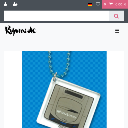
0
0,00 €
☰