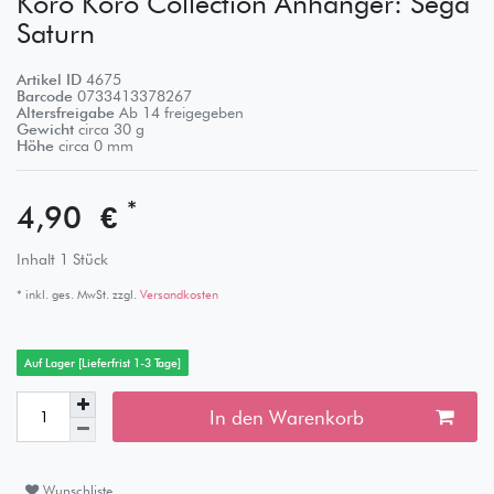
Koro Koro Collection Anhänger: Sega
Saturn
Artikel ID
4675
Barcode
0733413378267
Altersfreigabe
Ab 14 freigegeben
Gewicht
circa
30
g
Höhe
circa
0
mm
*
4,90 €
Inhalt
1
Stück
* inkl. ges. MwSt. zzgl.
Versandkosten
Auf Lager [Lieferfrist 1-3 Tage]
In den Warenkorb
Wunschliste