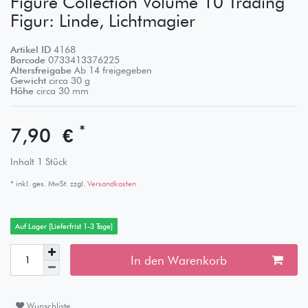
Figure Collection Volume 10 Trading
Figur: Linde, Lichtmagier
Artikel ID
4168
Barcode
0733413376225
Altersfreigabe
Ab 14 freigegeben
Gewicht
circa
30
g
Höhe
circa
30
mm
*
7,90 €
Inhalt
1
Stück
* inkl. ges. MwSt. zzgl.
Versandkosten
Auf Lager [Lieferfrist 1-3 Tage]
In den Warenkorb
Wunschliste