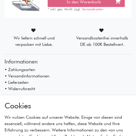
In den Warenkorb
*
inkl. ges. MwSt.
zzgl.
Versandkosten
Wir liefern schnell und
Versandkostenfrei innerhalb
verpacken mit Liebe.
DE ab 100€ Bestellwert.
Informationen
• Zahlungsarten
• Versandinformationen
• Lieferzeiten
• Widerrufsrecht
Mein Konto
Cookies
• Registrierung
• Anmeldung
Wir nutzen Cookies auf unserer Website. Einige von diesen sind
• Warenkorb
essenziell, während andere uns helfen, diese Website und Ihre
• Kasse
Erfahrung zu verbessern. Weitere Informationen zu den von uns
• Wunschliste