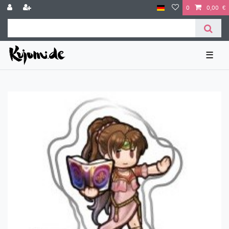
0
0,00 €
☰