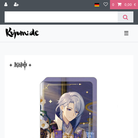
0
0,00 €
☰