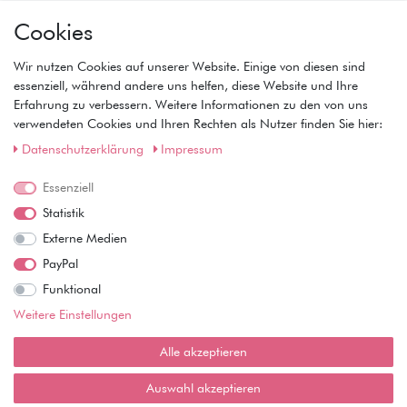
Mein Konto
Cookies
• Registrierung
• Anmeldung
Wir nutzen Cookies auf unserer Website. Einige von diesen sind
• Warenkorb
essenziell, während andere uns helfen, diese Website und Ihre
• Kasse
Erfahrung zu verbessern. Weitere Informationen zu den von uns
• Wunschliste
verwendeten Cookies und Ihren Rechten als Nutzer finden Sie hier:
Service
Daten­schutz­erklärung
Impressum
• Kontakt
Essenziell
• Datenschutz
• AGB
Statistik
• Impressum
Externe Medien
Wie läuft der Versand ab?
PayPal
Funktional
Kann ich meine Bestellung abholen?
Weitere Einstellungen
Ist die Ware neuverpackt?
Alle akzeptieren
Muss ich Vorbesteller-Artikel sofort bezahlen?
Auswahl akzeptieren