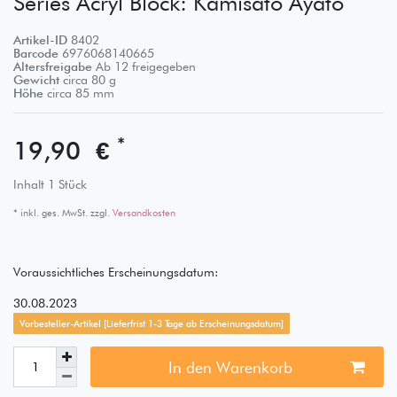
Series Acryl Block: Kamisato Ayato
Artikel-ID
8402
Barcode
6976068140665
Altersfreigabe
Ab 12 freigegeben
Gewicht
circa
80
g
Höhe
circa
85
mm
*
19,90 €
Inhalt
1
Stück
* inkl. ges. MwSt. zzgl.
Versandkosten
Voraussichtliches Erscheinungsdatum:
30.08.2023
Vorbesteller-Artikel [Lieferfrist 1-3 Tage ab Erscheinungsdatum]
In den Warenkorb