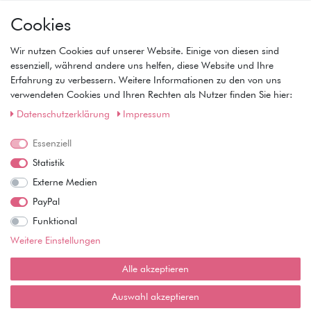
Mein Konto
Cookies
• Registrierung
• Anmeldung
Wir nutzen Cookies auf unserer Website. Einige von diesen sind
• Warenkorb
essenziell, während andere uns helfen, diese Website und Ihre
• Kasse
Erfahrung zu verbessern. Weitere Informationen zu den von uns
• Wunschliste
verwendeten Cookies und Ihren Rechten als Nutzer finden Sie hier:
Service
Daten­schutz­erklärung
Impressum
• Kontakt
Essenziell
• Datenschutz
• AGB
Statistik
• Impressum
Externe Medien
Wie läuft der Versand ab?
PayPal
Funktional
Kann ich meine Bestellung abholen?
Weitere Einstellungen
Ist die Ware neuverpackt?
Alle akzeptieren
Muss ich Vorbesteller-Artikel sofort bezahlen?
Auswahl akzeptieren