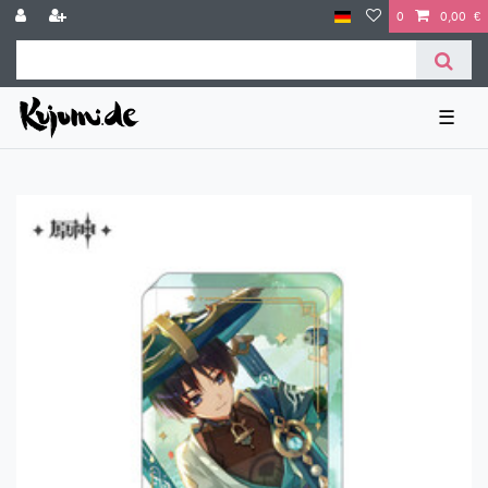
0
0,00 €
☰