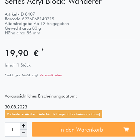
Series Acryl Block: Wanderer
Artikel-ID
8407
Barcode
6976068140719
Altersfreigabe
Ab 12 freigegeben
Gewicht
circa
80
g
Höhe
circa
85
mm
*
19,90 €
Inhalt
1
Stück
* inkl. ges. MwSt. zzgl.
Versandkosten
Voraussichtliches Erscheinungsdatum:
30.08.2023
Vorbesteller-Artikel [Lieferfrist 1-3 Tage ab Erscheinungsdatum]
In den Warenkorb