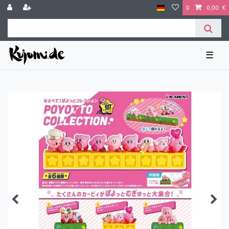
0
0,00 €
☰