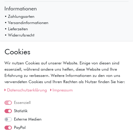
Informationen
• Zahlungsarten
• Versandinformationen
• Lieferzeiten
• Widerrufsrecht
Mein Konto
Cookies
• Registrierung
• Anmeldung
Wir nutzen Cookies auf unserer Website. Einige von diesen sind
• Warenkorb
essenziell, während andere uns helfen, diese Website und Ihre
• Kasse
Erfahrung zu verbessern. Weitere Informationen zu den von uns
• Wunschliste
verwendeten Cookies und Ihren Rechten als Nutzer finden Sie hier:
Service
Daten­schutz­erklärung
Impressum
• Kontakt
• Datenschutz
Essenziell
• AGB
Statistik
• Impressum
Externe Medien
Wie läuft der Versand ab?
PayPal