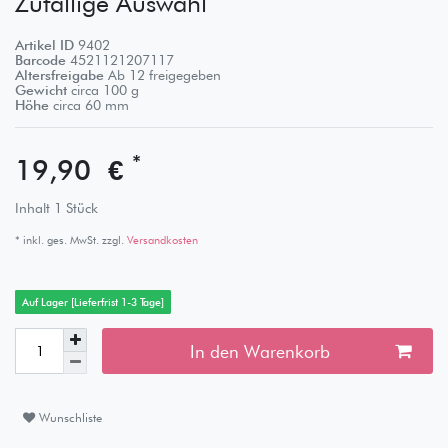
Zufällige Auswahl
Artikel ID
9402
Barcode
4521121207117
Altersfreigabe
Ab 12 freigegeben
Gewicht
circa
100
g
Höhe
circa
60
mm
*
19,90 €
Inhalt
1
Stück
* inkl. ges. MwSt. zzgl.
Versandkosten
Auf Lager [Lieferfrist 1-3 Tage]
In den Warenkorb
Wunschliste