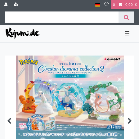
0
0,00 €
☰