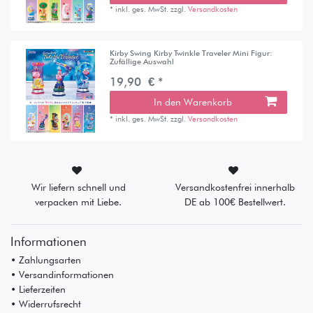
*
inkl. ges. MwSt.
zzgl.
Versandkosten
Kirby Swing Kirby Twinkle Traveler Mini Figur:
Zufällige Auswahl
19,90 € *
In den Warenkorb
*
inkl. ges. MwSt.
zzgl.
Versandkosten
Wir liefern schnell und
Versandkostenfrei innerhalb
verpacken mit Liebe.
DE ab 100€ Bestellwert.
Informationen
• Zahlungsarten
• Versandinformationen
• Lieferzeiten
• Widerrufsrecht