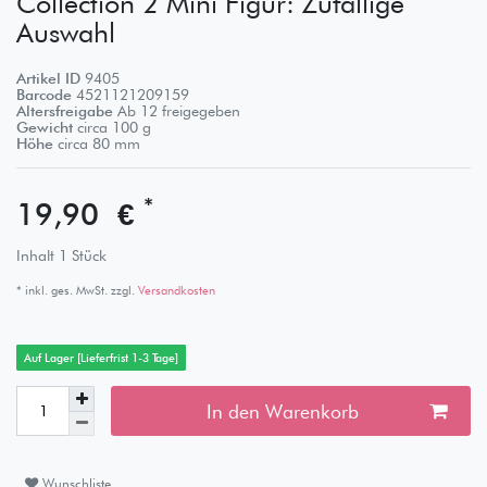
Collection 2 Mini Figur: Zufällige
Auswahl
Artikel ID
9405
Barcode
4521121209159
Altersfreigabe
Ab 12 freigegeben
Gewicht
circa
100
g
Höhe
circa
80
mm
*
19,90 €
Inhalt
1
Stück
* inkl. ges. MwSt. zzgl.
Versandkosten
Auf Lager [Lieferfrist 1-3 Tage]
In den Warenkorb
Wunschliste