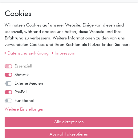
Mein Konto
Cookies
• Registrierung
• Anmeldung
Wir nutzen Cookies auf unserer Website. Einige von diesen sind
• Warenkorb
essenziell, während andere uns helfen, diese Website und Ihre
• Kasse
Erfahrung zu verbessern. Weitere Informationen zu den von uns
• Wunschliste
verwendeten Cookies und Ihren Rechten als Nutzer finden Sie hier:
Service
Daten­schutz­erklärung
Impressum
• Kontakt
Essenziell
• Datenschutz
• AGB
Statistik
• Impressum
Externe Medien
Wie läuft der Versand ab?
PayPal
Funktional
Kann ich meine Bestellung abholen?
Weitere Einstellungen
Ist die Ware neuverpackt?
Alle akzeptieren
Muss ich Vorbesteller-Artikel sofort bezahlen?
Auswahl akzeptieren