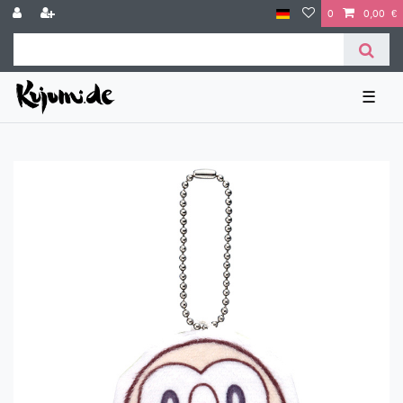
0
0,00 €
☰