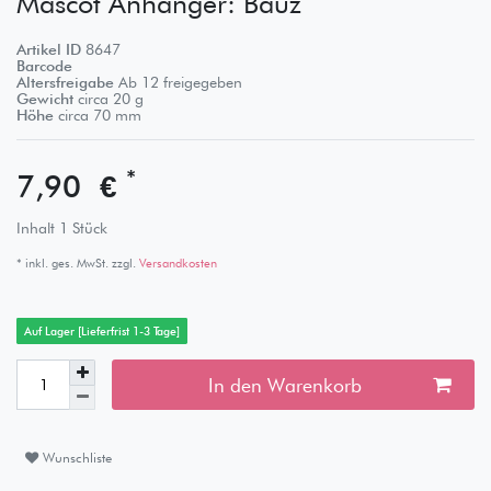
Mascot Anhänger: Bauz
Artikel ID
8647
Barcode
Altersfreigabe
Ab 12 freigegeben
Gewicht
circa
20
g
Höhe
circa
70
mm
*
7,90 €
Inhalt
1
Stück
* inkl. ges. MwSt. zzgl.
Versandkosten
Auf Lager [Lieferfrist 1-3 Tage]
In den Warenkorb
Wunschliste