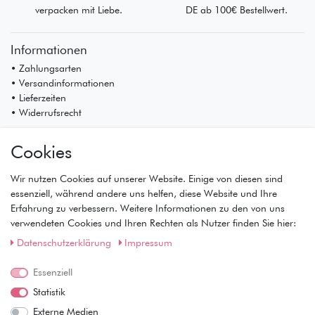
verpacken mit Liebe.
DE ab 100€ Bestellwert.
Informationen
• Zahlungsarten
• Versandinformationen
• Lieferzeiten
• Widerrufsrecht
Mein Konto
Cookies
• Registrierung
• Anmeldung
Wir nutzen Cookies auf unserer Website. Einige von diesen sind
• Warenkorb
essenziell, während andere uns helfen, diese Website und Ihre
• Kasse
Erfahrung zu verbessern. Weitere Informationen zu den von uns
• Wunschliste
verwendeten Cookies und Ihren Rechten als Nutzer finden Sie hier:
Service
Daten­schutz­erklärung
Impressum
• Kontakt
• Datenschutz
Essenziell
• AGB
Statistik
• Impressum
Externe Medien