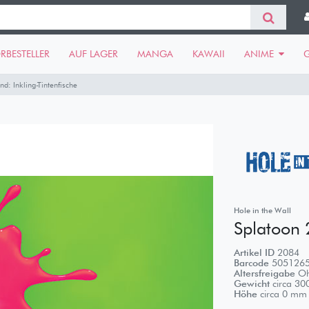
RBESTELLER
AUF LAGER
MANGA
KAWAII
ANIME
d: Inkling-Tintenfische
Hole in the Wall
Splatoon 
Artikel ID
2084
Barcode
505126
Altersfreigabe
Oh
Gewicht
circa
30
Höhe
circa
0
mm