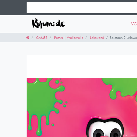
VO
GAMES
Poster | Wallscrolls
Leinwand
Splatoon 2 Leinwan