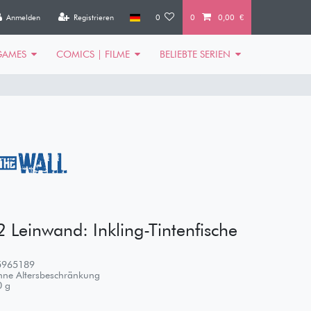
Anmelden
Registrieren
0
0
0,00 €
GAMES
COMICS | FILME
BELIEBTE SERIEN
2 Leinwand: Inkling-Tintenfische
5965189
ne Altersbeschränkung
0
g