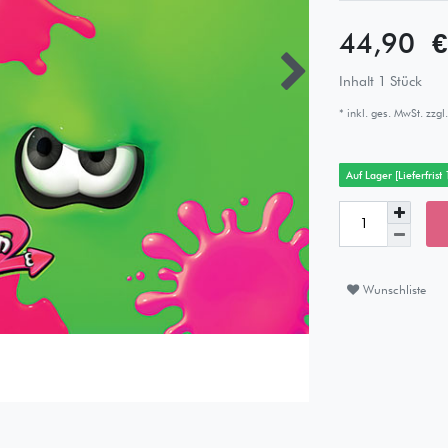
44,90 
Inhalt
1
Stück
* inkl. ges. MwSt. zzgl.
Auf Lager [Lieferfrist
Wunschliste