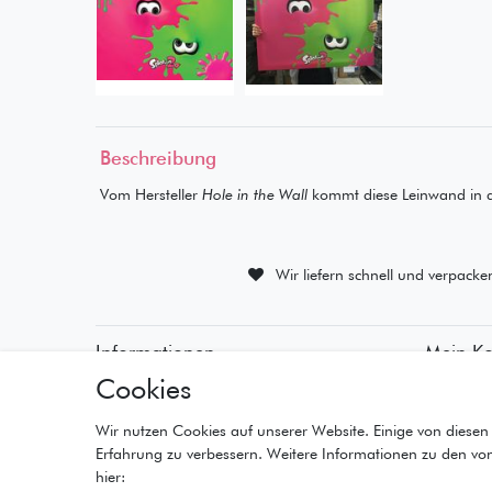
Beschreibung
Vom Hersteller
Hole in the Wall
kommt diese Leinwand in
Wir liefern schnell und verpacke
Informationen
Mein K
Cookies
• Zahlungsarten
• Registr
• Versandinformationen
• Anmeld
• Lieferzeiten
• Warenk
Wir nutzen Cookies auf unserer Website. Einige von diesen 
• Widerrufsrecht
• Kasse
Erfahrung zu verbessern. Weitere Informationen zu den vo
• Wunschl
hier: