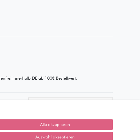
enfrei innerhalb DE ab 100€ Bestellwert.
Wie läuft der Versand ab?
Kann ich meine Bestellung
abholen?
Alle akzeptieren
Ist die Ware neuverpackt?
Auswahl akzeptieren