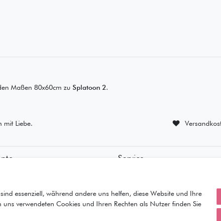
 den Maßen 80x60cm zu
Splatoon 2
.
n mit Liebe.
Versandkost
onto
Service
ierung
• Kontakt
ung
• Datenschutz
orb
• AGB
sind essenziell, während andere uns helfen, diese Website und Ihre
• Impressum
n uns verwendeten Cookies und Ihren Rechten als Nutzer finden Sie
iste