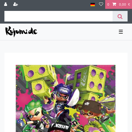
0
0,00 €
☰