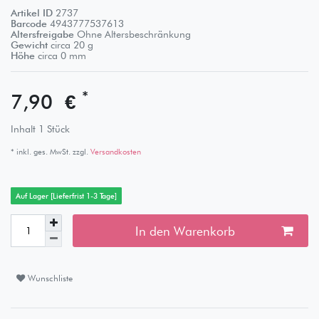
Artikel ID
2737
Barcode
4943777537613
Altersfreigabe
Ohne Altersbeschränkung
Gewicht
circa
20
g
Höhe
circa
0
mm
*
7,90 €
Inhalt
1
Stück
* inkl. ges. MwSt. zzgl.
Versandkosten
Auf Lager [Lieferfrist 1-3 Tage]
In den Warenkorb
Wunschliste