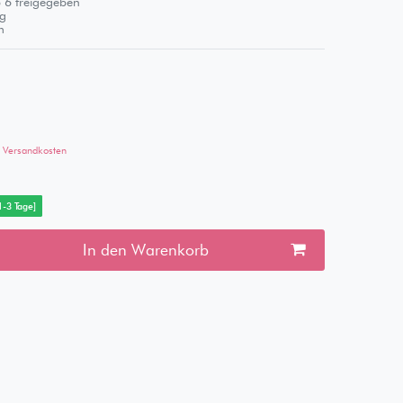
 6 freigegeben
g
m
Versandkosten
 1-3 Tage]
In den Warenkorb