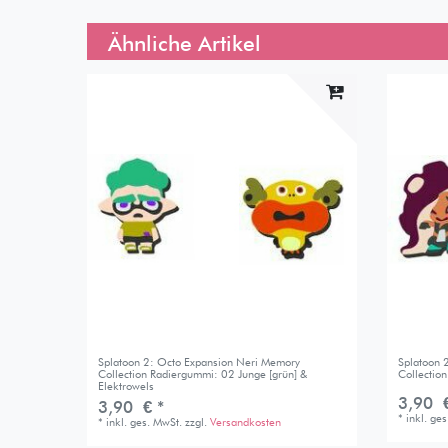
Ähnliche Artikel
Splatoon 2: Octo Expansion Neri Memory
Splatoon 
Collection Radiergummi: 02 Junge [grün] &
Collectio
Elektrowels
3,90 €
3,90 € *
*
inkl. ge
*
inkl. ges. MwSt.
zzgl.
Versandkosten