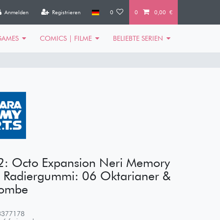
Anmelden
Registrieren
0
0
0,00 €
GAMES
COMICS | FILME
BELIEBTE SERIEN
2: Octo Expansion Neri Memory
n Radiergummi: 06 Oktarianer &
Bombe
3377178