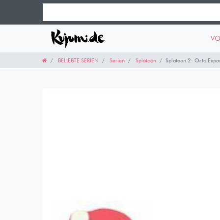
VO
BELIEBTE SERIEN
Serien
Splatoon
Splatoon 2: Octo Expa