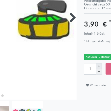
Altersfreigabe
Ab
Gewicht
circa
50
Höhe
circa
15
m
*
3,90 €
Inhalt
1
Stück
* inkl. ges. MwSt. zzgl.
Auf Lager [Lieferfrist
Wunschliste