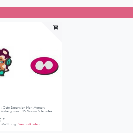
2: Octo Expansion Neri Memory
n Radiergummi: 05 Marina & Tentatek
 *
s. MwSt.
zzgl.
Versandkosten