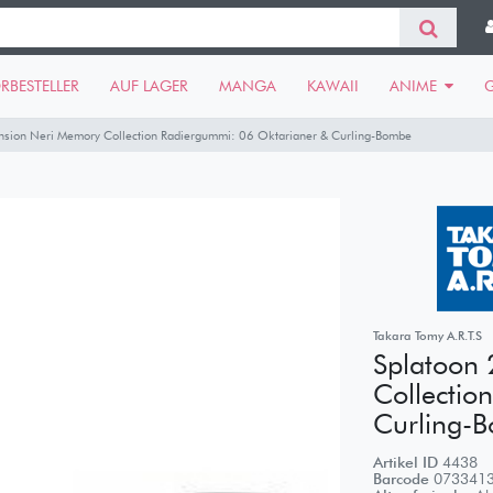
RBESTELLER
AUF LAGER
MANGA
KAWAII
ANIME
nsion Neri Memory Collection Radiergummi: 06 Oktarianer & Curling-Bombe
Takara Tomy A.R.T.S
Splatoon 
Collectio
Curling-
Artikel ID
4438
Barcode
073341