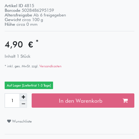
Artikel ID
4815
Barcode
5028486295159
Altersfreigabe
Ab 6 freigegeben
Gewicht
circa
100
g
Höhe
circa
0
mm
*
4,90 €
Inhalt
1
Stück
* inkl. ges. MwSt. zzgl.
Versandkosten
Auf Lager [Lieferfrist 1-3 Tage]
In den Warenkorb
Wunschliste