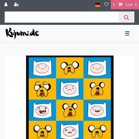
0
0,00 €
☰