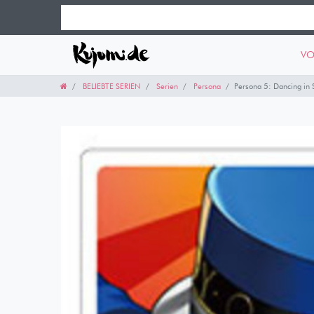
VO
BELIEBTE SERIEN
Serien
Persona
Persona 5: Dancing in S