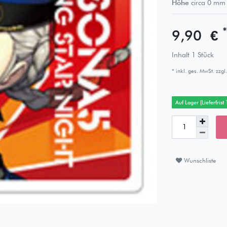
Höhe
circa
0
mm
*
9,90 €
Inhalt
1
Stück
* inkl. ges. MwSt. zzgl.
Auf Lager [Lieferfrist
Wunschliste