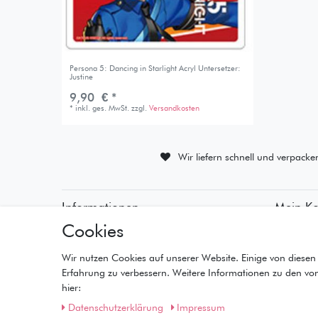
Persona 5: Dancing in Starlight Acryl Untersetzer:
Justine
9,90 € *
*
inkl. ges. MwSt.
zzgl.
Versandkosten
Wir liefern schnell und verpacke
Informationen
Mein K
Cookies
• Zahlungsarten
• Registr
• Versandinformationen
• Anmeld
• Lieferzeiten
• Warenk
Wir nutzen Cookies auf unserer Website. Einige von diesen 
• Widerrufsrecht
• Kasse
Erfahrung zu verbessern. Weitere Informationen zu den vo
• Wunschl
hier:
Daten­schutz­erklärung
Impressum