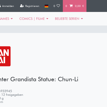
Anmelden
Registrieren
0
0
0,00 €
GAMES
COMICS | FILME
BELIEBTE SERIEN
ghter Grandista Statue: Chun-Li
6933945
 12 freigegeben
0
g
m