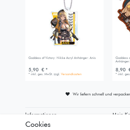
Goddess of Victory: Nikke Acryl Anhänger: Anis
Goddess o
Anhänger:
5,90 € *
8,90 €
*
inkl. ges. MwSt.
zzgl.
Versandkosten
*
inkl. ge
Wir liefern schnell und verpacke
Informationen
Mein K
Cookies
• Zahlungsarten
• Registr
• Versandinformationen
• Anmeld