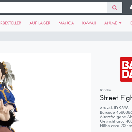
RBESTELLER
AUF LAGER
MANGA
KAWAII
ANIME
Bandai
Street Fi
Artikel-ID
9398
Barcode
458088
Altersfreigabe
Ab
Gewicht
circa
40
Höhe
circa
200
m