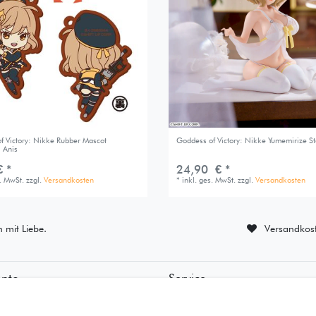
f Victory: Nikke Rubber Mascot
Goddess of Victory: Nikke Yumemirize St
 Anis
 *
24,90 € *
s. MwSt.
zzgl.
Versandkosten
*
inkl. ges. MwSt.
zzgl.
Versandkosten
n mit Liebe.
Versandkost
onto
Service
ierung
• Kontakt
ung
• Datenschutz