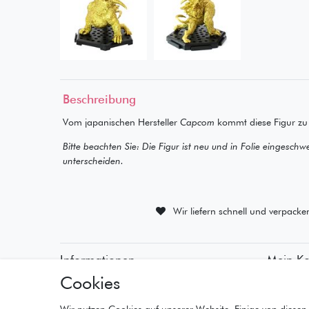
Beschreibung
Vom japanischen Hersteller
Capcom
kommt diese Figur z
Bitte beachten Sie: Die Figur ist neu und in Folie eingeschw
unterscheiden.
Wir liefern schnell und verpacke
Informationen
Mein K
Cookies
• Zahlungsarten
• Registr
• Versandinformationen
• Anmeld
• Lieferzeiten
• Warenk