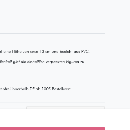
at eine Höhe von circa 13 cm und besteht aus PVC.
chkeit gibt die einheitlich verpackten Figuren zu
enfrei innerhalb DE ab 100€ Bestellwert.
Wie läuft der Versand ab?
Kann ich meine Bestellung
abholen?