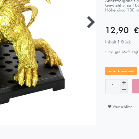
Altersfreigabe
Oh
Gewicht
circa
10
Höhe
circa
130
m
12,90 
Inhalt
1
Stück
* inkl. ges. MwSt. zzgl.
Leider Ausverkauft
Wunschliste