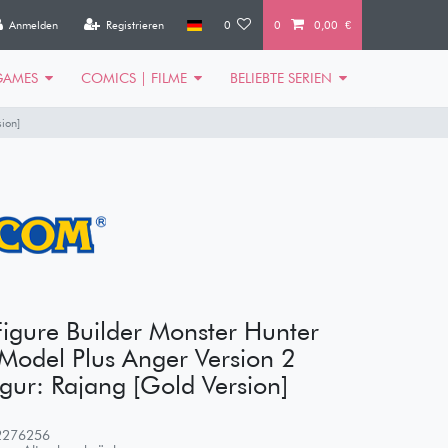
Anmelden
Registrieren
0
0
0,00 €
GAMES
COMICS | FILME
BELIEBTE SERIEN
ion]
gure Builder Monster Hunter
Model Plus Anger Version 2
igur: Rajang [Gold Version]
2276256