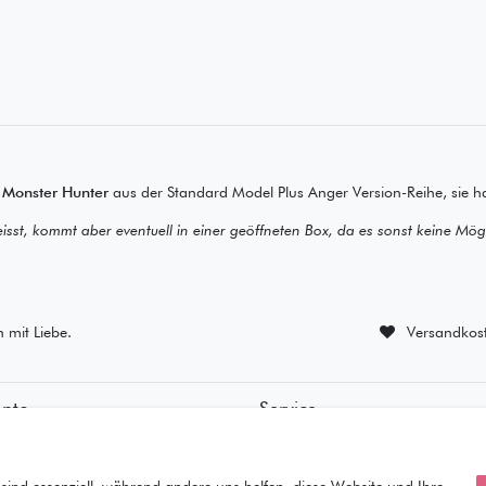
u
Monster Hunter
aus der Standard Model Plus Anger Version-Reihe, sie h
eisst, kommt aber eventuell in einer geöffneten Box, da es sonst keine Mögli
n mit Liebe.
Versandkost
onto
Service
ierung
• Kontakt
ung
• Datenschutz
orb
• AGB