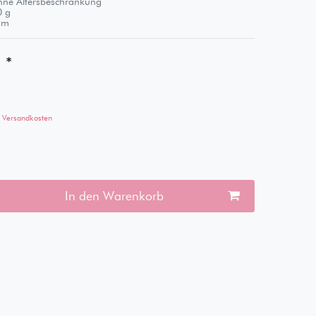
ne Altersbeschränkung
0
g
m
*
€
Versandkosten
In den Warenkorb