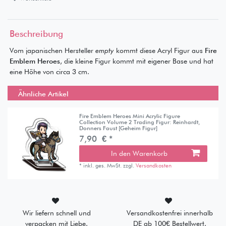
Beschreibung
Vom japanischen Hersteller
empty
kommt diese Acryl Figur aus
Fire
Emblem Heroes
, die kleine Figur kommt mit eigener Base und hat
eine Höhe von circa 3 cm.
Ähnliche Artikel
Fire Emblem Heroes Mini Acrylic Figure
Collection Volume 2 Trading Figur: Reinhardt,
Donners Faust [Geheim Figur]
7,90 € *
In den Warenkorb
*
inkl. ges. MwSt.
zzgl.
Versandkosten
Wir liefern schnell und
Versandkostenfrei innerhalb
verpacken mit Liebe.
DE ab 100€ Bestellwert.