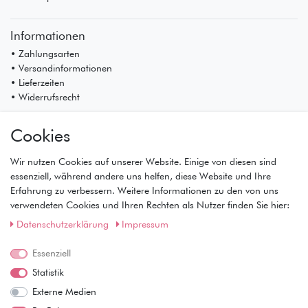
Informationen
• Zahlungsarten
• Versandinformationen
• Lieferzeiten
• Widerrufsrecht
Mein Konto
Cookies
• Registrierung
• Anmeldung
Wir nutzen Cookies auf unserer Website. Einige von diesen sind
• Warenkorb
essenziell, während andere uns helfen, diese Website und Ihre
• Kasse
Erfahrung zu verbessern. Weitere Informationen zu den von uns
• Wunschliste
verwendeten Cookies und Ihren Rechten als Nutzer finden Sie hier:
Service
Daten­schutz­erklärung
Impressum
• Kontakt
Essenziell
• Datenschutz
• AGB
Statistik
• Impressum
Externe Medien