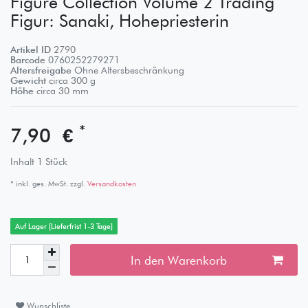
Figure Collection Volume 2 Trading
Figur: Sanaki, Hohepriesterin
Artikel ID
2790
Barcode
0760252279271
Altersfreigabe
Ohne Altersbeschränkung
Gewicht
circa
300
g
Höhe
circa
30
mm
*
7,90 €
Inhalt
1
Stück
* inkl. ges. MwSt. zzgl.
Versandkosten
Auf Lager [Lieferfrist 1-3 Tage]
In den Warenkorb
Wunschliste