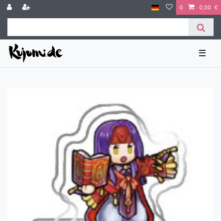
0
0,00 €
☰